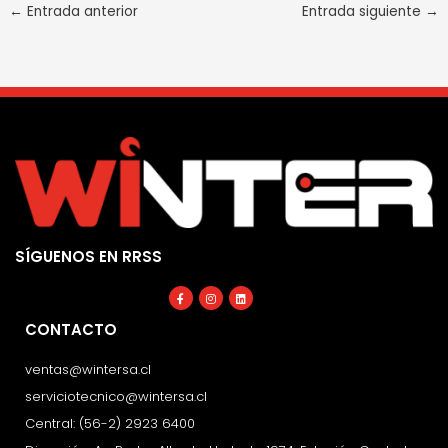
←
Entrada anterior
Entrada siguiente
→
SÍGUENOS EN RRSS
Facebook-
Instagram
Linkedin
f
CONTACTO
ventas@wintersa.cl
serviciotecnico@wintersa.cl
Central: (56-2) 2923 6400