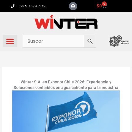
Ir
0
Carrito
$
0
+56 9 7679 7179
al
contenido
Winter S.A. en Exponor Chile 2026: Experiencia y
Soluciones confiables en agua caliente para la industria