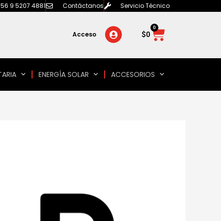
56 9 5207 4881
Contáctanos
Servicio Técnico
0
Carrito
$
0
Acceso
TARIA
ENERGÍA SOLAR
ACCESORIOS