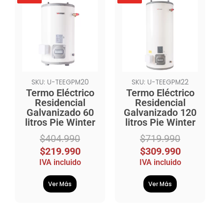
precio
precio
precio
precio
original
actual
original
actual
era:
es:
era:
es:
$404.990.
$219.990.
$719.990.
$309.990.
SKU: U-TEEGPM20
SKU: U-TEEGPM22
Termo Eléctrico
Termo Eléctrico
Residencial
Residencial
Galvanizado 60
Galvanizado 120
litros Pie Winter
litros Pie Winter
$
404.990
$
719.990
$
219.990
$
309.990
IVA incluido
IVA incluido
Ver Más
Ver Más