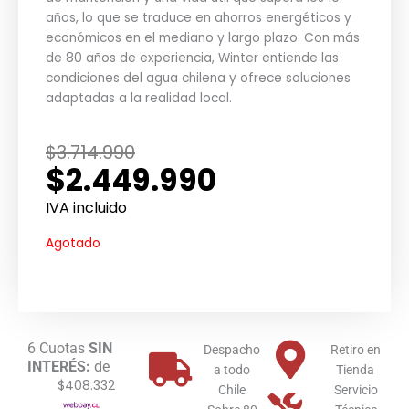
años, lo que se traduce en ahorros energéticos y
económicos en el mediano y largo plazo. Con más
de 80 años de experiencia, Winter entiende las
condiciones del agua chilena y ofrece soluciones
adaptadas a la realidad local.
El
El
$
3.714.990
$
2.449.990
precio
precio
original
actual
IVA incluido
era:
es:
Agotado
$3.714.990.
$2.449.990.
6 Cuotas
SIN
Despacho
Retiro en
INTERÉS:
de
a todo
Tienda
$408.332
Chile
Servicio