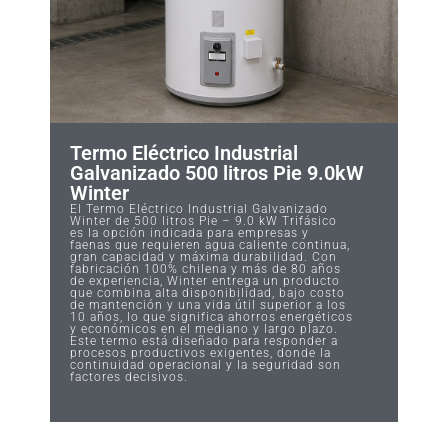
Termo Eléctrico Industrial
Galvanizado 500 litros Pie 9.0kW
Winter
El Termo Eléctrico Industrial Galvanizado
Winter de 500 litros Pie – 9.0 kW Trifásico
es la opción indicada para empresas y
faenas que requieren agua caliente continua,
gran capacidad y máxima durabilidad. Con
fabricación 100% chilena y más de 80 años
de experiencia, Winter entrega un producto
que combina alta disponibilidad, bajo costo
de mantención y una vida útil superior a los
10 años, lo que significa ahorros energéticos
y económicos en el mediano y largo plazo.
Este termo está diseñado para responder a
procesos productivos exigentes, donde la
continuidad operacional y la seguridad son
factores decisivos.