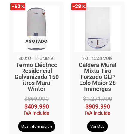
El
El
El
El
-53%
-28%
precio
precio
precio
precio
original
actual
original
actual
era:
es:
era:
es:
$869.990.
$409.990.
$1.271.990.
$909.990.
AGOTADO
SKU: U-TEEGMM66
SKU: CAGLM019
Termo Eléctrico
Caldera Mural
Residencial
Mixta Tiro
Galvanizado 150
Forzado GLP
litros Mural
Eolo Maior 28
Winter
Immergas
$
869.990
$
1.271.990
$
409.990
$
909.990
IVA incluido
IVA incluido
Más información
Ver Más