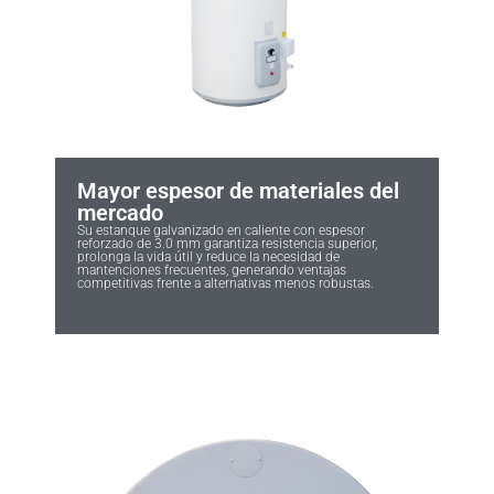
Mayor espesor de materiales del
mercado
Su estanque galvanizado en caliente con espesor
reforzado de 3.0 mm garantiza resistencia superior,
prolonga la vida útil y reduce la necesidad de
mantenciones frecuentes, generando ventajas
competitivas frente a alternativas menos robustas.