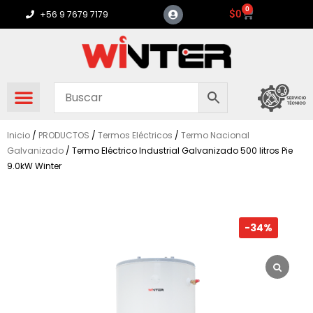
Ir
0
Carrito
$
0
+56 9 7679 7179
al
contenido
Inicio
/
PRODUCTOS
/
Termos Eléctricos
/
Termo Nacional
Galvanizado
/ Termo Eléctrico Industrial Galvanizado 500 litros Pie
9.0kW Winter
-34%