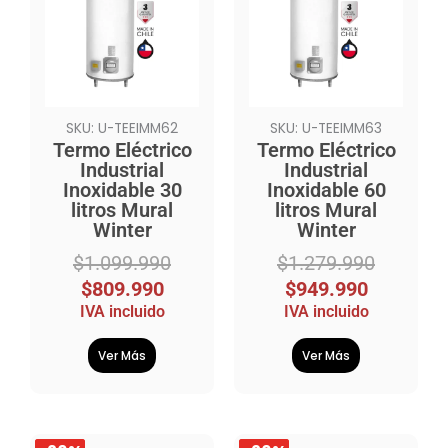
original
actual
original
actual
era:
es:
era:
es:
$1.099.990.
$809.990.
$1.279.990.
$949.990.
SKU: U-TEEIMM62
SKU: U-TEEIMM63
Termo Eléctrico
Termo Eléctrico
Industrial
Industrial
Inoxidable 30
Inoxidable 60
litros Mural
litros Mural
Winter
Winter
$
1.099.990
$
1.279.990
$
809.990
$
949.990
IVA incluido
IVA incluido
Ver Más
Ver Más
El
El
El
El