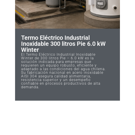
Termo Eléctrico Industrial
Inoxidable 300 litros Pie 6.0 kW
Winter
El Termo Eléctrico Industrial Inoxidable
Winter de 300 litros Pie – 6.0 kW es la
solución indicada para empresas que
requieren un equipo robusto, eficiente y
adaptado a las condiciones del agua chilena.
Su fabricación nacional en acero inoxidable
AISI 304 asegura calidad alimentaria,
resistencia superior y un desempeño
confiable en procesos productivos de alta
demanda.