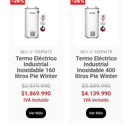
-26%
-26%
-26%
-26%
precio
precio
precio
precio
original
actual
original
actual
era:
es:
era:
es:
$2.519.990.
$1.869.990.
$5.589.990.
$4.139.990.
SKU: U-TEEIPM73
SKU: U-TEEIPM78
Termo Eléctrico
Termo Eléctrico
Industrial
Industrial
Inoxidable 160
Inoxidable 400
litros Pie Winter
litros Pie Winter
$
2.519.990
$
5.589.990
$
1.869.990
$
4.139.990
IVA incluido
IVA incluido
Ver Más
Ver Más