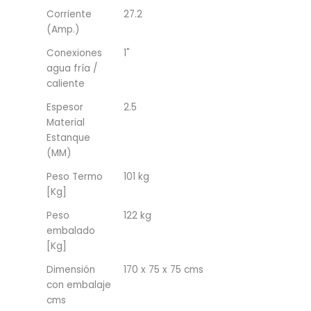
Corriente
27.2
(Amp.)
Conexiones
1"
agua fría /
caliente
Espesor
2.5
Material
Estanque
(MM)
Peso Termo
101 kg
[Kg]
Peso
122 kg
embalado
[Kg]
Dimensión
170 x 75 x 75 cms
con embalaje
cms