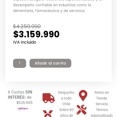
desempeño confiable en industrias como la
alimentaria, farmacéutica y de servicios.
El
El
$
4.259.990
$
3.159.990
precio
precio
original
actual
IVA incluido
era:
es:
Termo
$4.259.990.
$3.159.990.
Eléctrico
Añadir al carrito
Industrial
Inoxidable
300
litros
Pie
6 Cuotas
SIN
6.0
Despacho
Retiro en
INTERÉS:
de
kW
a todo
Tienda
$526.665
Winter
Chile
Servicio
cantidad
Sobre 80
Técnico
años de
especializado