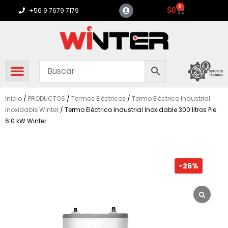
Ir
0
Carrito
$
0
+56 9 7679 7179
al
contenido
Inicio
/
PRODUCTOS
/
Termos Eléctricos
/
Termo Eléctrico Industrial
Inoxidable Winter
/ Termo Eléctrico Industrial Inoxidable 300 litros Pie
6.0 kW Winter
-26%