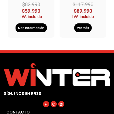
$
82.990
$
117.990
$
59.990
$
89.990
IVA incluido
IVA incluido
Más información
Ver Más
SÍGUENOS EN RRSS
Facebook-
Instagram
Linkedin
f
CONTACTO