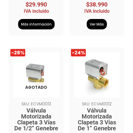
$
29.990
$
38.990
IVA incluido
IVA incluido
Más información
Ver Más
El
El
El
El
-28%
-24%
precio
precio
precio
precio
original
actual
original
actual
era:
es:
era:
es:
$82.990.
$59.990.
$117.990.
$89.990.
AGOTADO
SKU: ECVM0013
SKU: ECVM0012
Válvula
Válvula
Motorizada
Motorizada
Clapeta 3 Vías
Clapeta 3 Vías
De 1/2” Genebre
De 1” Genebre