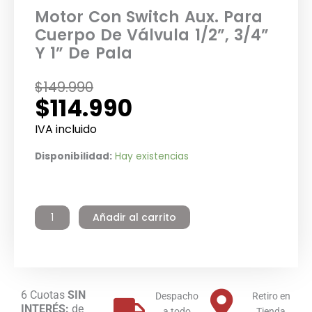
Motor Con Switch Aux. Para
Cuerpo De Válvula 1/2”, 3/4”
Y 1” De Pala
El
El
$
149.990
$
114.990
precio
precio
original
actual
IVA incluido
era:
es:
Motor
Disponibilidad:
Hay existencias
$149.990.
$114.990.
Con
Switch
Aux.
Añadir al carrito
Para
Cuerpo
De
Válvula
1/2”,
3/4”
6 Cuotas
SIN
Despacho
Retiro en
INTERÉS:
de
Y
a todo
Tienda