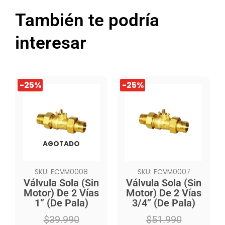
También te podría
interesar
El
El
El
El
-25%
-25%
precio
precio
precio
precio
original
actual
original
actual
era:
es:
era:
es:
$39.990.
$29.990.
$51.990.
$38.990.
AGOTADO
SKU: ECVM0008
SKU: ECVM0007
Válvula Sola (Sin
Válvula Sola (Sin
Motor) De 2 Vías
Motor) De 2 Vías
1” (De Pala)
3/4” (De Pala)
$
39.990
$
51.990