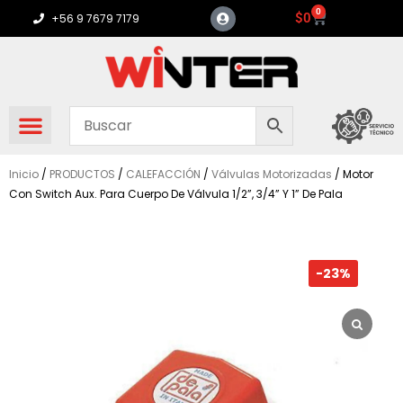
Ir
0
Carrito
$
0
+56 9 7679 7179
al
contenido
Inicio
/
PRODUCTOS
/
CALEFACCIÓN
/
Válvulas Motorizadas
/ Motor
Con Switch Aux. Para Cuerpo De Válvula 1/2”, 3/4” Y 1” De Pala
-23%