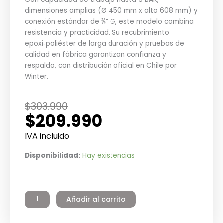
dimensiones amplias (Ø 450 mm x alto 608 mm) y
conexión estándar de ¾” G, este modelo combina
resistencia y practicidad. Su recubrimiento
epoxi‑poliéster de larga duración y pruebas de
calidad en fábrica garantizan confianza y
respaldo, con distribución oficial en Chile por
Winter.
El
El
$
303.990
$
209.990
precio
precio
original
actual
IVA incluido
era:
es:
Estanque
Disponibilidad:
Hay existencias
$303.990.
$209.990.
de
Expansión
Calefacción
Añadir al carrito
Zilmet
Cal
Pro