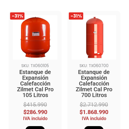
El
El
El
El
-31%
-31%
precio
precio
precio
precio
original
actual
original
actual
era:
es:
era:
es:
$415.990.
$286.990.
$2.712.990.
$1.868.990.
SKU: TX060105
SKU: TX060700
Estanque de
Estanque de
Expansión
Expansión
Calefacción
Calefacción
Zilmet Cal Pro
Zilmet Cal Pro
105 Litros
700 Litros
$
415.990
$
2.712.990
$
286.990
$
1.868.990
IVA incluido
IVA incluido