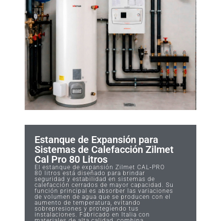
Estanque de Expansión para
Sistemas de Calefacción Zilmet
Cal Pro 80 Litros
El estanque de expansión Zilmet CAL‑PRO
80 litros está diseñado para brindar
seguridad y estabilidad en sistemas de
calefacción cerrados de mayor capacidad. Su
función principal es absorber las variaciones
de volumen de agua que se producen con el
aumento de temperatura, evitando
sobrepresiones y protegiendo tus
instalaciones. Fabricado en Italia con
materiales de alta calidad, combina