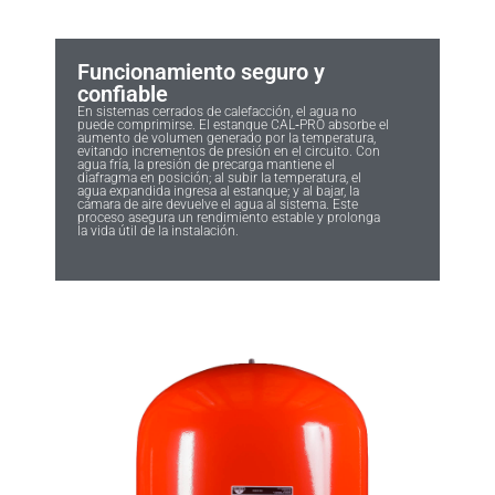
Funcionamiento seguro y
confiable
En sistemas cerrados de calefacción, el agua no
puede comprimirse. El estanque CAL‑PRO absorbe el
aumento de volumen generado por la temperatura,
evitando incrementos de presión en el circuito. Con
agua fría, la presión de precarga mantiene el
diafragma en posición; al subir la temperatura, el
agua expandida ingresa al estanque; y al bajar, la
cámara de aire devuelve el agua al sistema. Este
proceso asegura un rendimiento estable y prolonga
la vida útil de la instalación.