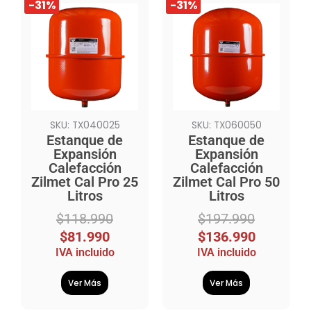
El
El
El
El
-31%
-31%
precio
precio
precio
precio
original
actual
original
actual
era:
es:
era:
es:
$118.990.
$81.990.
$197.990.
$136.990.
SKU: TX040025
SKU: TX060050
Estanque de
Estanque de
Expansión
Expansión
Calefacción
Calefacción
Zilmet Cal Pro 25
Zilmet Cal Pro 50
Litros
Litros
$
118.990
$
197.990
$
81.990
$
136.990
IVA incluido
IVA incluido
Ver Más
Ver Más