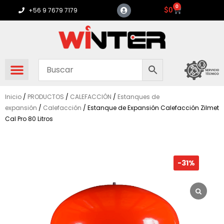
Ir
0
Carrito
$
0
+56 9 7679 7179
al
contenido
Inicio
/
PRODUCTOS
/
CALEFACCIÓN
/
Estanques de
expansión
/
Calefacción
/ Estanque de Expansión Calefacción Zilmet
Cal Pro 80 Litros
-31%