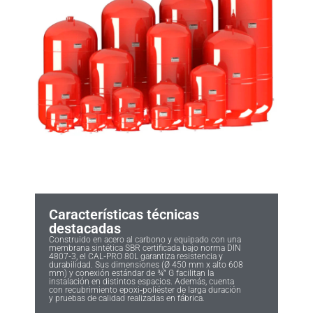
Características técnicas
destacadas
Construido en acero al carbono y equipado con una
membrana sintética SBR certificada bajo norma DIN
4807‑3, el CAL‑PRO 80L garantiza resistencia y
durabilidad. Sus dimensiones (Ø 450 mm x alto 608
mm) y conexión estándar de ¾” G facilitan la
instalación en distintos espacios. Además, cuenta
con recubrimiento epoxi‑poliéster de larga duración
y pruebas de calidad realizadas en fábrica.