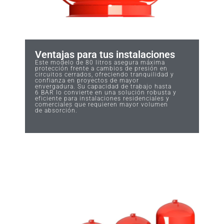
Ventajas para tus instalaciones
Este modelo de 80 litros asegura máxima
protección frente a cambios de presión en
circuitos cerrados, ofreciendo tranquilidad y
confianza en proyectos de mayor
envergadura. Su capacidad de trabajo hasta
6 BAR lo convierte en una solución robusta y
eficiente para instalaciones residenciales y
comerciales que requieren mayor volumen
de absorción.