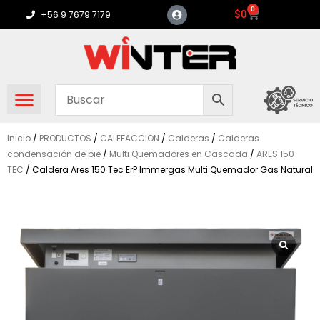
Ir
0
Carrito
$
0
+56 9 7679 7179
al
contenido
Inicio
/
PRODUCTOS
/
CALEFACCIÓN
/
Calderas
/
Calderas
condensación de pie
/
Multi Quemadores en Cascada
/
ARES 150
TEC
/ Caldera Ares 150 Tec ErP Immergas Multi Quemador Gas Natural