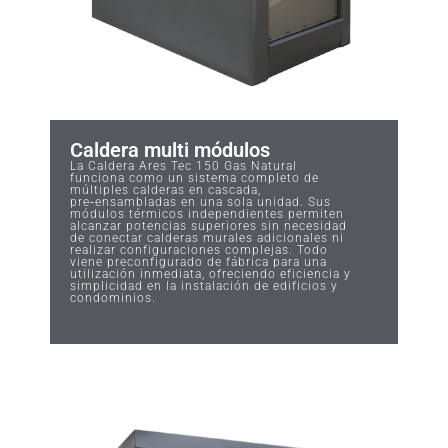
Caldera multi módulos
La Caldera Ares Tec 150 Gas Natural
funciona como un sistema completo de
múltiples calderas en cascada,
pre‑ensambladas en una sola unidad. Sus
módulos térmicos independientes permiten
alcanzar potencias superiores sin necesidad
de conectar calderas murales adicionales ni
realizar configuraciones complejas. Todo
viene preconfigurado de fábrica para una
utilización inmediata, ofreciendo eficiencia y
simplicidad en la instalación de edificios y
condominios.