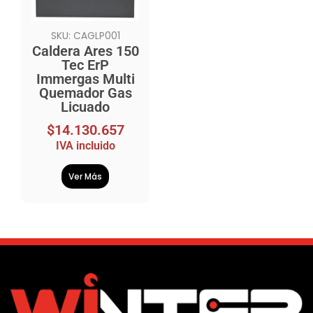
SKU: CAGLP001
Caldera Ares 150
Tec ErP
Immergas Multi
Quemador Gas
Licuado
$
14.130.657
IVA incluido
Ver Más