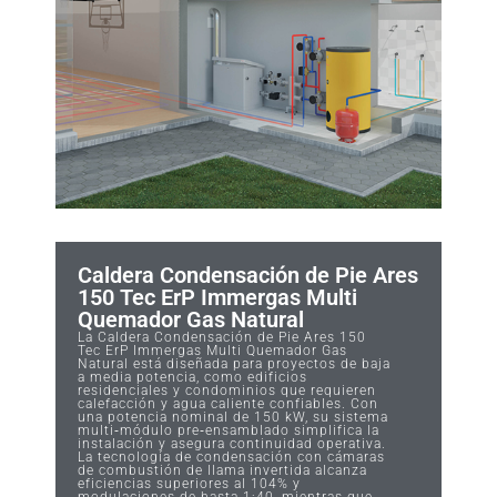
Caldera Condensación de Pie Ares
150 Tec ErP Immergas Multi
Quemador Gas Natural
La Caldera Condensación de Pie Ares 150
Tec ErP Immergas Multi Quemador Gas
Natural está diseñada para proyectos de baja
a media potencia, como edificios
residenciales y condominios que requieren
calefacción y agua caliente confiables. Con
una potencia nominal de 150 kW, su sistema
multi‑módulo pre‑ensamblado simplifica la
instalación y asegura continuidad operativa.
La tecnología de condensación con cámaras
de combustión de llama invertida alcanza
eficiencias superiores al 104% y
modulaciones de hasta 1:40, mientras que