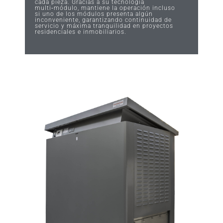
cada pieza. Gracias a su tecnología
multi‑módulo, mantiene la operación incluso
si uno de los módulos presenta algún
inconveniente, garantizando continuidad de
servicio y máxima tranquilidad en proyectos
residenciales e inmobiliarios.