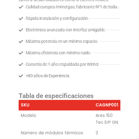
Calidad europea Immergas, fabricante N°1 de Italia.
Rápida instalación y configuración.
Electrónica avanzada con interfaz amigable.
Máxima potencia en un mínimo espacio.
Máxima eficiencia con mínimo ruido.
Garantía de 1 año respaldada por Winter.
+80 años de Experiencia
Tabla de especificaciones
SKU
CAGNP001
Modelo
Ares 150
Tec ErP GN
Número de módulos térmicos
3