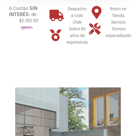
Multi
6 Cuotas
SIN
Quemador
Despacho
Retiro en
INTERÉS:
de
Gas
a todo
Tienda
$2.355.110
Natural
Chile
Servicio
cantidad
Sobre 80
Técnico
años de
especializado
experiencia