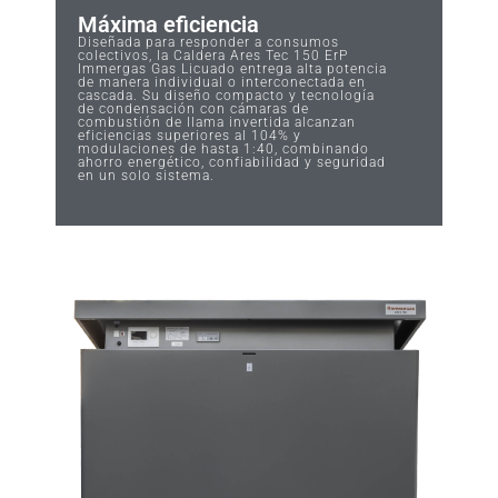
Máxima eficiencia
Diseñada para responder a consumos
colectivos, la Caldera Ares Tec 150 ErP
Immergas Gas Licuado entrega alta potencia
de manera individual o interconectada en
cascada. Su diseño compacto y tecnología
de condensación con cámaras de
combustión de llama invertida alcanzan
eficiencias superiores al 104% y
modulaciones de hasta 1:40, combinando
ahorro energético, confiabilidad y seguridad
en un solo sistema.