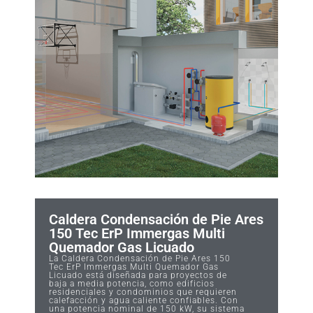
Caldera Condensación de Pie Ares
150 Tec ErP Immergas Multi
Quemador Gas Licuado
La Caldera Condensación de Pie Ares 150
Tec ErP Immergas Multi Quemador Gas
Licuado está diseñada para proyectos de
baja a media potencia, como edificios
residenciales y condominios que requieren
calefacción y agua caliente confiables. Con
una potencia nominal de 150 kW, su sistema