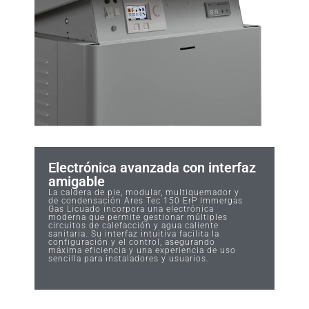
Electrónica avanzada con interfaz
amigable
La caldera de pie, modular, multiquemador y
de condensación Ares Tec 150 ErP Immergas
Gas Licuado incorpora una electrónica
moderna que permite gestionar múltiples
circuitos de calefacción y agua caliente
sanitaria. Su interfaz intuitiva facilita la
configuración y el control, asegurando
máxima eficiencia y una experiencia de uso
sencilla para instaladores y usuarios.