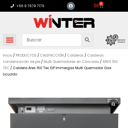
Ir
0
Carrito
$
0
+56 9 7679 7179
al
contenido
Inicio
/
PRODUCTOS
/
CALEFACCIÓN
/
Calderas
/
Calderas
condensación de pie
/
Multi Quemadores en Cascada
/
ARES 150
TEC
/ Caldera Ares 150 Tec ErP Immergas Multi Quemador Gas
Licuado