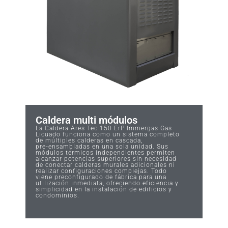
Caldera multi módulos
La Caldera Ares Tec 150 ErP Immergas Gas
Licuado funciona como un sistema completo
de múltiples calderas en cascada,
pre‑ensambladas en una sola unidad. Sus
módulos térmicos independientes permiten
alcanzar potencias superiores sin necesidad
de conectar calderas murales adicionales ni
realizar configuraciones complejas. Todo
viene preconfigurado de fábrica para una
utilización inmediata, ofreciendo eficiencia y
simplicidad en la instalación de edificios y
condominios.