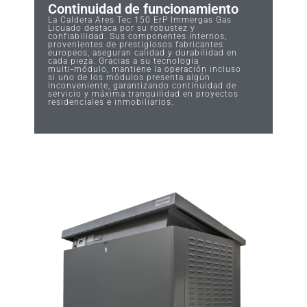
Continuidad de funcionamiento
La Caldera Ares Tec 150 ErP Immergas Gas
Licuado destaca por su robustez y
confiabilidad. Sus componentes internos,
provenientes de prestigiosos fabricantes
europeos, aseguran calidad y durabilidad en
cada pieza. Gracias a su tecnología
multi‑módulo, mantiene la operación incluso
si uno de los módulos presenta algún
inconveniente, garantizando continuidad de
servicio y máxima tranquilidad en proyectos
residenciales e inmobiliarios.