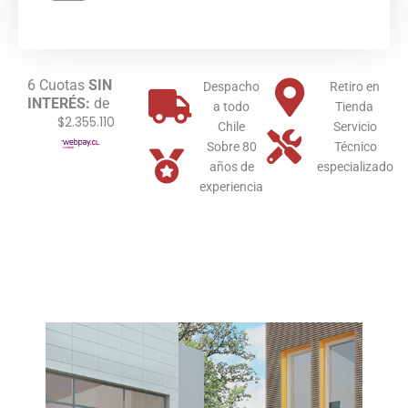
Tec
ErP
Immergas
Multi
6 Cuotas
SIN
Quemador
Despacho
Retiro en
INTERÉS:
de
Gas
a todo
Tienda
$2.355.110
Licuado
Chile
Servicio
cantidad
Sobre 80
Técnico
años de
especializado
experiencia