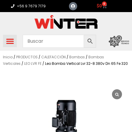
Ir
0
Carrito
$
0
+56 9 7679 7179
al
contenido
Inicio
/
PRODUCTOS
/
CALEFACCIÓN
/
Bombas
/
Bombas
Verticales
/
LEO LVR FE
/ Leo Bomba Vertical Lvr 32-8 380v Dn 65 Fe 320