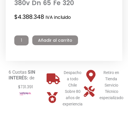
380v Dn 65 Fe 320
$
4.388.348
IVA incluido
Leo
Bomba
Añadir al carrito
Vertical
Lvr
32-
8
380v
6 Cuotas
SIN
Dn
Despacho
Retiro en
INTERÉS:
de
65
a todo
Tienda
Fe
Chile
Servicio
$731.391
320
Sobre 80
Técnico
cantidad
años de
especializado
experiencia