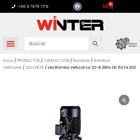
Ir
0
Carrito
$
0
+56 9 7679 7179
al
contenido
Inicio
/
PRODUCTOS
/
CALEFACCIÓN
/
Bombas
/
Bombas
Verticales
/
LEO LVR FE
/ Leo Bomba Vertical Lvr 20-8 380v Dn 50 Fe 300