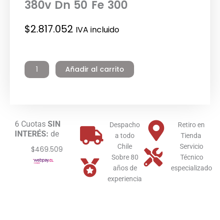
380v Dn 50 Fe 300
$
2.817.052
IVA incluido
Leo
Bomba
Añadir al carrito
Vertical
Lvr
20-
8
380v
6 Cuotas
SIN
Dn
Despacho
Retiro en
INTERÉS:
de
50
a todo
Tienda
Fe
Chile
Servicio
$469.509
300
Sobre 80
Técnico
cantidad
años de
especializado
experiencia