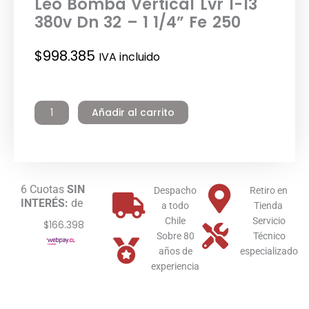
Leo Bomba Vertical Lvr 1-13
380v Dn 32 – 1 1/4” Fe 250
$
998.385
IVA incluido
Leo
Bomba
Añadir al carrito
Vertical
Lvr
1-
13
380v
6 Cuotas
SIN
Dn
Despacho
Retiro en
INTERÉS:
de
32
a todo
Tienda
-
Chile
Servicio
$166.398
1
Sobre 80
Técnico
1/4”
años de
especializado
Fe
experiencia
250
cantidad