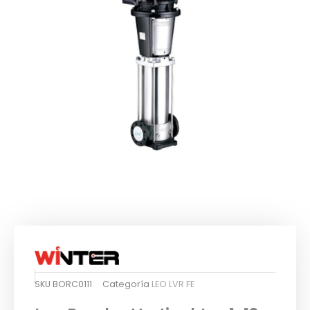
SKU
BORC0111
Categoría
LEO LVR FE