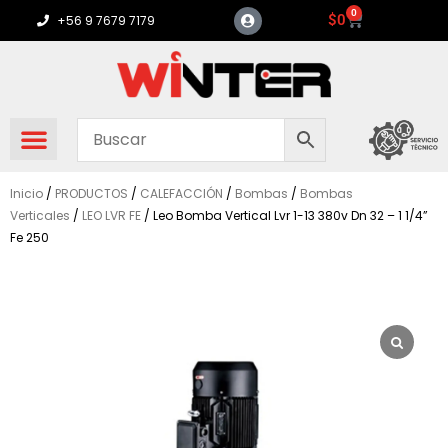
Ir
0
Carrito
$
0
+56 9 7679 7179
al
contenido
Inicio
/
PRODUCTOS
/
CALEFACCIÓN
/
Bombas
/
Bombas
Verticales
/
LEO LVR FE
/ Leo Bomba Vertical Lvr 1-13 380v Dn 32 – 1 1/4”
Fe 250