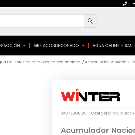
+
EFACCIÓN
AIRE ACONDICIONADO
AGUA CALIENTE SANI
a Caliente Sanitaria Fabricación Nacional
/
Acumulador Sanitario 13 B
SKU
TESG0183
Categoría
Acumulador 
Acumulador Naciona