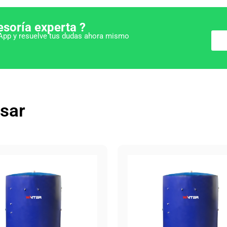
esoría experta ?
pp y resuelve tus dudas ahora mismo
esar