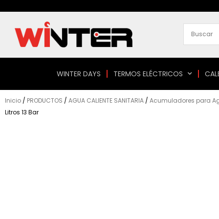
Ir
al
contenido
WINTER DAYS
TERMOS ELÉCTRICOS
CAL
Inicio
/
PRODUCTOS
/
AGUA CALIENTE SANITARIA
/
Acumuladores para Agu
Litros 13 Bar