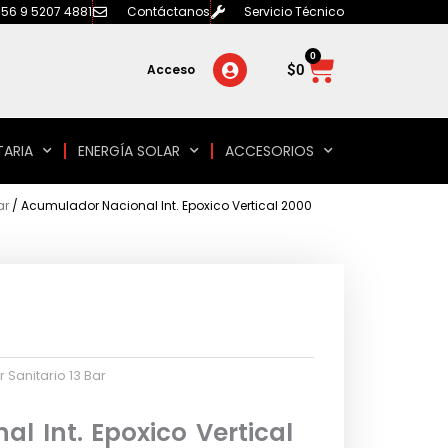
56 9 5207 4881
Contáctanos
Servicio Técnico
0
Carrito
$
0
Acceso
TARIA
ENERGÍA SOLAR
ACCESORIOS
ar
/ Acumulador Nacional Int. Epoxico Vertical 2000
Sanitario 13 Bar
l Int. Epoxico Vertical