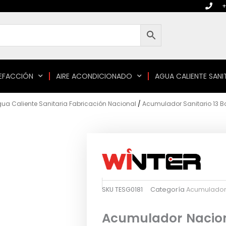
+
EFACCIÓN
AIRE ACONDICIONADO
AGUA CALIENTE SANI
a Caliente Sanitaria Fabricación Nacional
/
Acumulador Sanitario 13 B
SKU
TESG0181
Categoría
Acumulador 
Acumulador Naciona