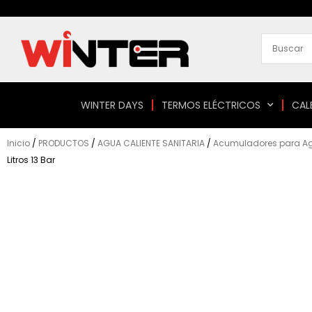
Ir
al
contenido
WINTER DAYS
TERMOS ELÉCTRICOS
CAL
Inicio
/
PRODUCTOS
/
AGUA CALIENTE SANITARIA
/
Acumuladores para Agu
Litros 13 Bar