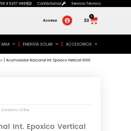
56 9 5207 4881
Contáctanos
Servicio Técnico
0
Carrito
$
0
Acceso
TARIA
ENERGÍA SOLAR
ACCESORIOS
ar
/ Acumulador Nacional Int. Epoxico Vertical 1000
Sanitario 13 Bar
l Int. Epoxico Vertical