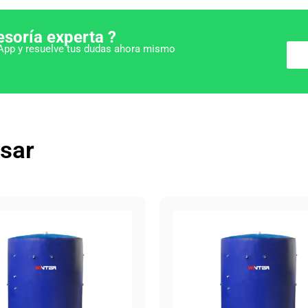
esoría experta ?
pp y resuelve tus dudas ahora mismo
esar