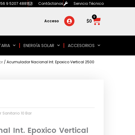
56 9 5207 4881
Contáctanos
Servicio Técnico
0
Carrito
$
0
Acceso
TARIA
ENERGÍA SOLAR
ACCESORIOS
ar
/ Acumulador Nacional Int. Epoxico Vertical 2500
Sanitario 10 Bar
l Int. Epoxico Vertical