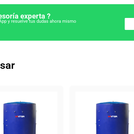
esoría experta ?
pp y resuelve tus dudas ahora mismo
esar