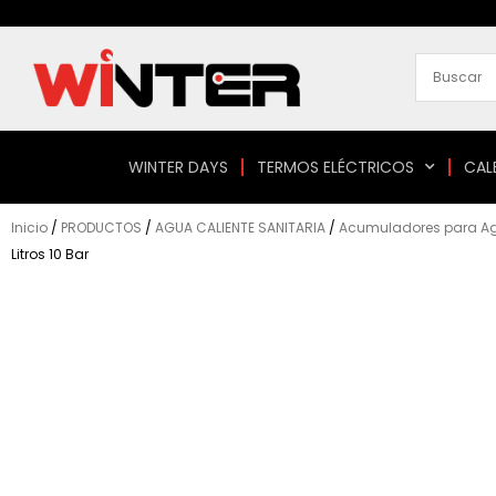
Ir
al
contenido
WINTER DAYS
TERMOS ELÉCTRICOS
CAL
Inicio
/
PRODUCTOS
/
AGUA CALIENTE SANITARIA
/
Acumuladores para Agu
Litros 10 Bar