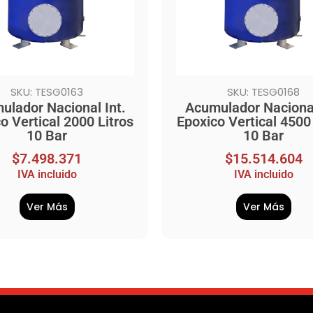
SKU: TESG0163
SKU: TESG0168
ulador Nacional Int.
Acumulador Nacional
o Vertical 2000 Litros
Epoxico Vertical 4500 
10 Bar
10 Bar
$
7.498.371
$
15.514.604
IVA incluido
IVA incluido
Ver Más
Ver Más