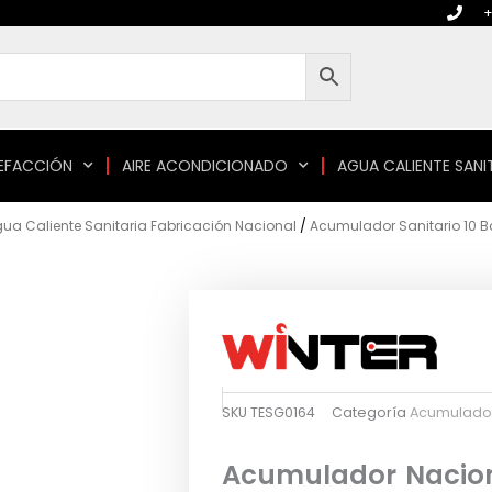
+
EFACCIÓN
AIRE ACONDICIONADO
AGUA CALIENTE SANI
a Caliente Sanitaria Fabricación Nacional
/
Acumulador Sanitario 10 B
SKU
TESG0164
Categoría
Acumulador 
Acumulador Naciona