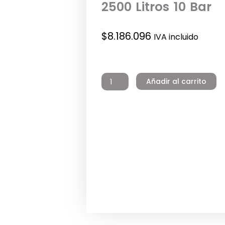
2500 Litros 10 Bar
$
8.186.096
IVA incluido
Acumulador
Nacional
Añadir al carrito
Int.
Epoxico
Vertical
2500
Litros
10
Bar
cantidad