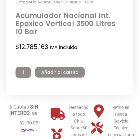
Categoría
Acumulador Sanitario 10 Bar
Acumulador Nacional Int.
Epoxico Vertical 3500 Litros
10 Bar
$
12.785.163
IVA incluido
Acumulador
Nacional
Añadir al carrito
Int.
Epoxico
Vertical
3500
Litros
6 Cuotas
SIN
10
Despacho
Retiro en
INTERÉS:
de
Bar
a todo
Tienda
cantidad
Chile
Servicio
$2.130.861
Sobre 80
Técnico
años de
especializado