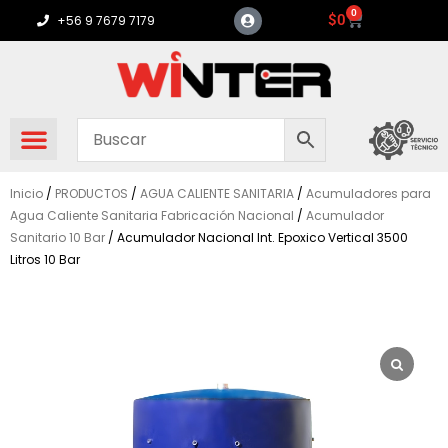
Ir
0
Carrito
$
0
+56 9 7679 7179
al
contenido
Inicio
/
PRODUCTOS
/
AGUA CALIENTE SANITARIA
/
Acumuladores para
Agua Caliente Sanitaria Fabricación Nacional
/
Acumulador
Sanitario 10 Bar
/ Acumulador Nacional Int. Epoxico Vertical 3500
Litros 10 Bar