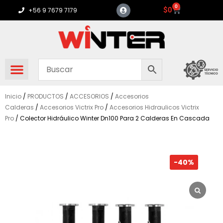
Ir
0
Carrito
$
0
+56 9 7679 7179
al
contenido
Inicio
/
PRODUCTOS
/
ACCESORIOS
/
Accesorios
Calderas
/
Accesorios Victrix Pro
/
Accesorios Hidraulicos Victrix
Pro
/ Colector Hidráulico Winter Dn100 Para 2 Calderas En Cascada
-40%