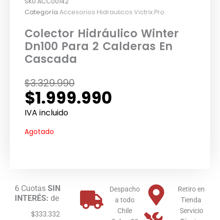
SKU
ACC00142
Categoría
Accesorios Hidraulicos Victrix Pro
Colector Hidráulico Winter
Dn100 Para 2 Calderas En
Cascada
El
El
$
3.329.990
$
1.999.990
precio
precio
original
actual
IVA incluido
era:
es:
Agotado
$3.329.990.
$1.999.990.
6 Cuotas
SIN
Despacho
Retiro en
INTERÉS:
de
a todo
Tienda
Chile
Servicio
$333.332