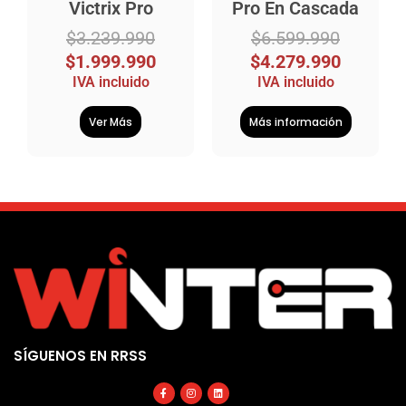
Victrix Pro
Pro En Cascada
$
3.239.990
$
6.599.990
$
1.999.990
$
4.279.990
IVA incluido
IVA incluido
Ver Más
Más información
SÍGUENOS EN RRSS
Facebook-
Instagram
Linkedin
f