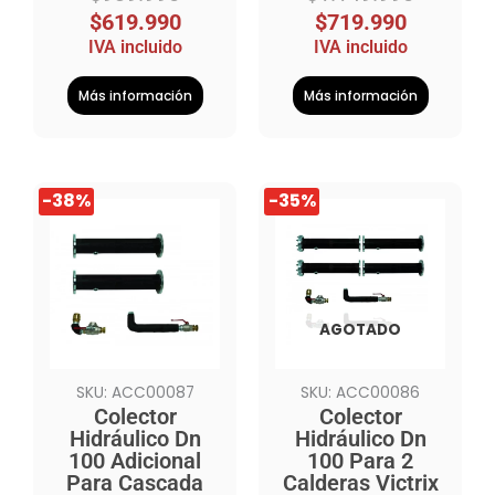
$
619.990
$
719.990
IVA incluido
IVA incluido
Más información
Más información
El
El
El
El
-38%
-35%
precio
precio
precio
precio
original
actual
original
actual
era:
es:
era:
es:
$3.239.990.
$1.999.990.
$6.599.990.
$4.279.990.
AGOTADO
SKU: ACC00087
SKU: ACC00086
Colector
Colector
Hidráulico Dn
Hidráulico Dn
100 Adicional
100 Para 2
Para Cascada
Calderas Victrix