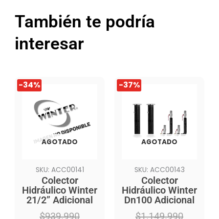
También te podría
interesar
El
El
El
El
-34%
-37%
precio
precio
precio
precio
original
actual
original
actual
era:
es:
era:
es:
$939.990.
$619.990.
$1.149.990.
$719.990.
AGOTADO
AGOTADO
SKU: ACC00141
SKU: ACC00143
Colector
Colector
Hidráulico Winter
Hidráulico Winter
21/2” Adicional
Dn100 Adicional
$
939.990
$
1.149.990