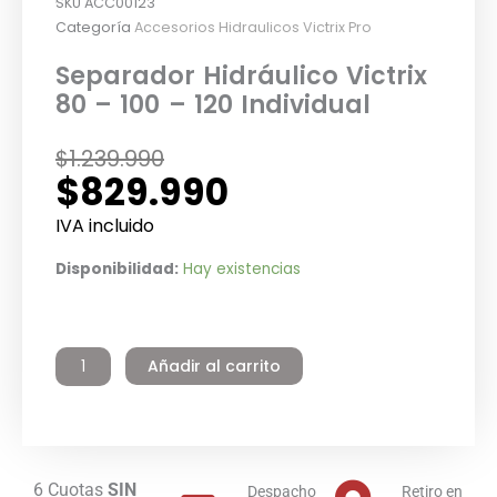
SKU
ACC00123
Categoría
Accesorios Hidraulicos Victrix Pro
Separador Hidráulico Victrix
80 – 100 – 120 Individual
El
El
$
1.239.990
$
829.990
precio
precio
original
actual
IVA incluido
era:
es:
Separador
Disponibilidad:
Hay existencias
$1.239.990.
$829.990.
Hidráulico
Victrix
80
Añadir al carrito
-
100
-
120
Individual
cantidad
6 Cuotas
SIN
Despacho
Retiro en