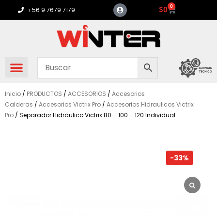
Ir
0
Carrito
$
0
+56 9 7679 7179
al
contenido
Inicio
/
PRODUCTOS
/
ACCESORIOS
/
Accesorios
Calderas
/
Accesorios Victrix Pro
/
Accesorios Hidraulicos Victrix
Pro
/ Separador Hidráulico Victrix 80 – 100 – 120 Individual
-33%