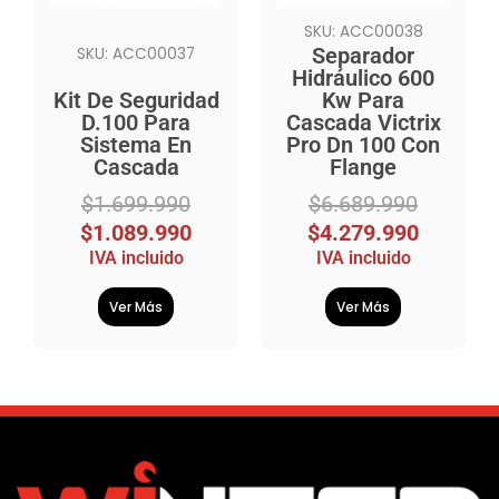
SKU: ACC00038
Separador
SKU: ACC00037
Hidráulico 600
Kit De Seguridad
Kw Para
D.100 Para
Cascada Victrix
Sistema En
Pro Dn 100 Con
Cascada
Flange
$
1.699.990
$
6.689.990
$
1.089.990
$
4.279.990
IVA incluido
IVA incluido
Ver Más
Ver Más