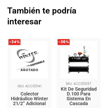
También te podría
interesar
El
El
El
El
-34%
-36%
precio
precio
precio
precio
original
actual
original
actual
era:
es:
era:
es:
$939.990.
$619.990.
$1.699.990.
$1.089.990.
AGOTADO
SKU: ACC00037
SKU: ACC00141
Kit De Seguridad
Colector
D.100 Para
Hidráulico Winter
Sistema En
21/2” Adicional
Cascada