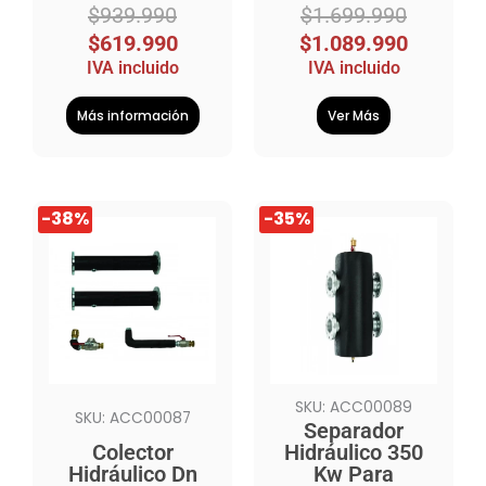
$
939.990
$
1.699.990
$
619.990
$
1.089.990
IVA incluido
IVA incluido
Más información
Ver Más
El
El
El
El
-38%
-35%
precio
precio
precio
precio
original
actual
original
actual
era:
es:
era:
es:
$3.239.990.
$1.999.990.
$3.999.990.
$2.589.990.
SKU: ACC00089
SKU: ACC00087
Separador
Colector
Hidráulico 350
Hidráulico Dn
Kw Para