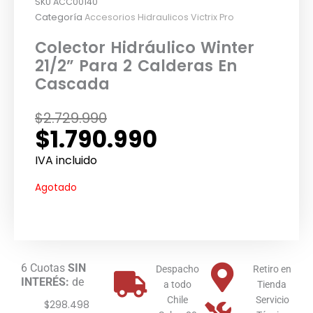
SKU
ACC00140
Categoría
Accesorios Hidraulicos Victrix Pro
Colector Hidráulico Winter
21/2” Para 2 Calderas En
Cascada
El
El
$
2.729.990
$
1.790.990
precio
precio
original
actual
IVA incluido
era:
es:
Agotado
$2.729.990.
$1.790.990.
6 Cuotas
SIN
Despacho
Retiro en
INTERÉS:
de
a todo
Tienda
Chile
Servicio
$298.498