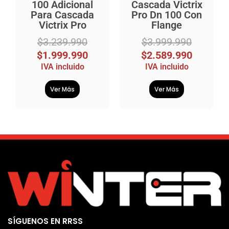
100 Adicional
Cascada Victrix
Para Cascada
Pro Dn 100 Con
Victrix Pro
Flange
$
3.239.990
$
3.999.990
$
1.999.990
$
2.589.990
IVA incluido
IVA incluido
Ver Más
Ver Más
SÍGUENOS EN RRSS