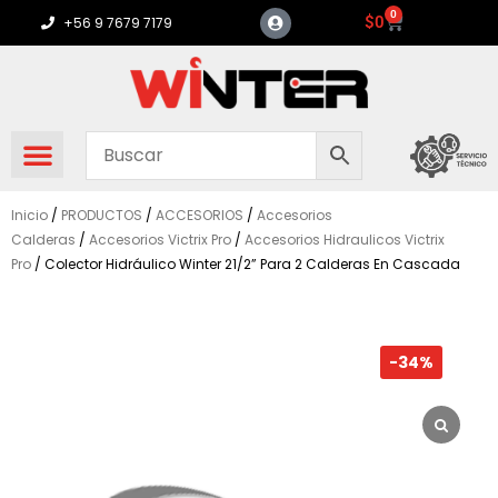
Ir
0
Carrito
$
0
+56 9 7679 7179
al
contenido
Inicio
/
PRODUCTOS
/
ACCESORIOS
/
Accesorios
Calderas
/
Accesorios Victrix Pro
/
Accesorios Hidraulicos Victrix
Pro
/ Colector Hidráulico Winter 21/2” Para 2 Calderas En Cascada
-34%