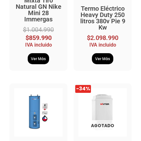
Mixta Tiro
Natural GN Nike
Termo Eléctrico
Mini 28
Heavy Duty 250
Immergas
litros 380v Pie 9
Kw
$
1.004.990
$
859.990
$
2.098.990
IVA incluido
IVA incluido
Ver Más
Ver Más
El
El
-34%
precio
precio
original
actual
era:
es:
$9.829.990.
$6.469.990.
AGOTADO