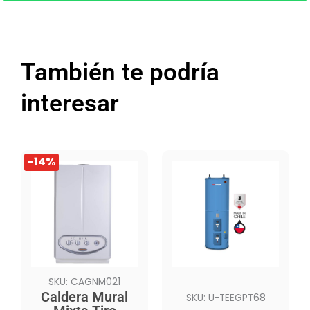
También te podría
interesar
El
El
-14%
precio
precio
original
actual
era:
es:
$1.004.990.
$859.990.
SKU: CAGNM021
Caldera Mural
SKU: U-TEEGPT68