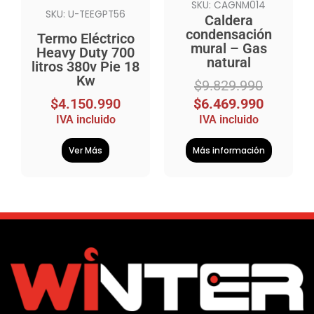
SKU: CAGNM014
SKU: U-TEEGPT56
Caldera
condensación
Termo Eléctrico
mural – Gas
Heavy Duty 700
natural
litros 380v Pie 18
Kw
$
9.829.990
$
4.150.990
$
6.469.990
IVA incluido
IVA incluido
Ver Más
Más información