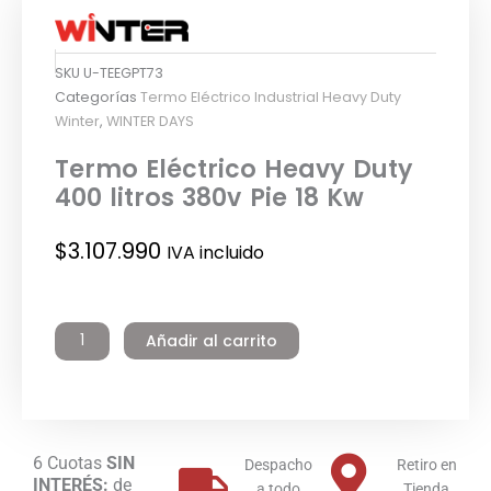
SKU
U-TEEGPT73
Categorías
Termo Eléctrico Industrial Heavy Duty
Winter
,
WINTER DAYS
Termo Eléctrico Heavy Duty
400 litros 380v Pie 18 Kw
$
3.107.990
IVA incluido
Termo
Eléctrico
Añadir al carrito
Heavy
Duty
400
litros
380v
6 Cuotas
SIN
Pie
Despacho
Retiro en
INTERÉS:
de
18
a todo
Tienda