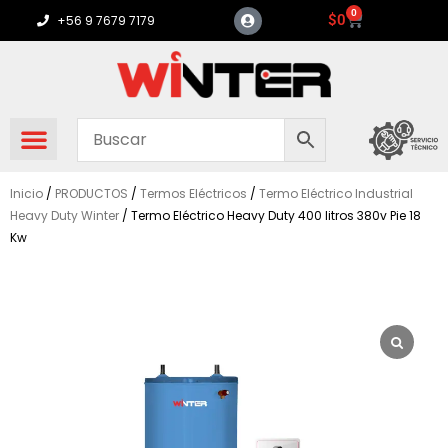
Ir
0
Carrito
$
0
+56 9 7679 7179
al
contenido
Inicio
/
PRODUCTOS
/
Termos Eléctricos
/
Termo Eléctrico Industrial
Heavy Duty Winter
/ Termo Eléctrico Heavy Duty 400 litros 380v Pie 18
Kw