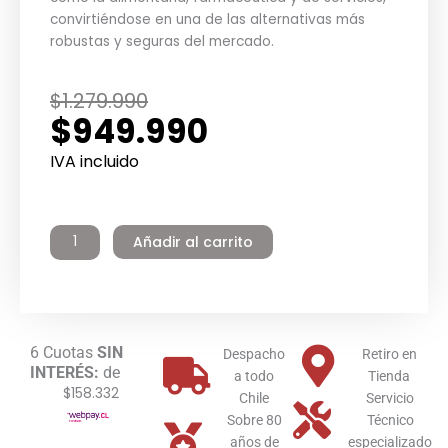
convirtiéndose en una de las alternativas más
robustas y seguras del mercado.
El
El
$
1.279.990
$
949.990
precio
precio
original
actual
IVA incluido
era:
es:
Termo
$1.279.990.
$949.990.
Eléctrico
Añadir al carrito
Industrial
Inoxidable
60
litros
Mural
6 Cuotas
SIN
Winter
Despacho
Retiro en
INTERÉS:
de
cantidad
a todo
Tienda
$158.332
Chile
Servicio
Sobre 80
Técnico
años de
especializado