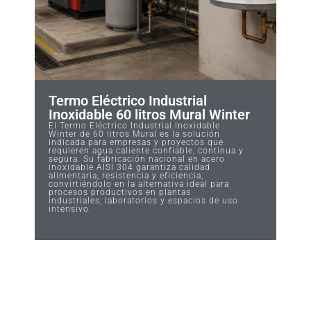
Termo Eléctrico Industrial
Inoxidable 60 litros Mural Winter
El Termo Eléctrico Industrial Inoxidable
Winter de 60 litros Mural es la solución
indicada para empresas y proyectos que
requieren agua caliente confiable, continua y
segura. Su fabricación nacional en acero
inoxidable AISI 304 garantiza calidad
alimentaria, resistencia y eficiencia,
convirtiéndolo en la alternativa ideal para
procesos productivos en plantas
industriales, laboratorios y espacios de uso
intensivo.