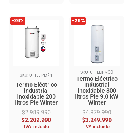
El
El
El
El
-26%
-26%
-26%
-26%
precio
precio
precio
precio
original
actual
original
actual
era:
es:
era:
es:
$2.989.990.
$2.209.990.
$4.379.990.
$3.249.990.
SKU: U-TEEIPM90
SKU: U-TEEIPM74
Termo Eléctrico
Termo Eléctrico
Industrial
Industrial
Inoxidable 300
Inoxidable 200
litros Pie 9.0 kW
litros Pie Winter
Winter
$
2.989.990
$
4.379.990
$
2.209.990
$
3.249.990
IVA incluido
IVA incluido