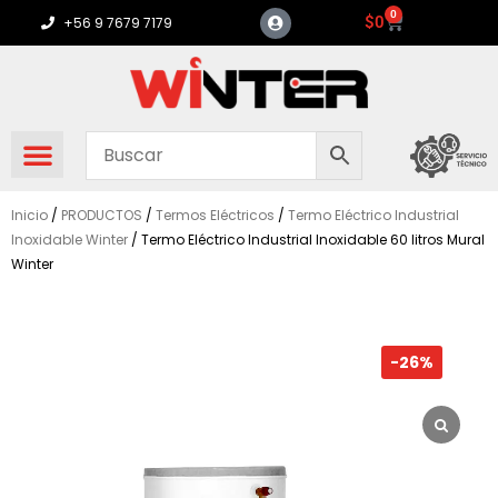
Ir
0
Carrito
$
0
+56 9 7679 7179
al
contenido
Inicio
/
PRODUCTOS
/
Termos Eléctricos
/
Termo Eléctrico Industrial
Inoxidable Winter
/ Termo Eléctrico Industrial Inoxidable 60 litros Mural
Winter
-26%