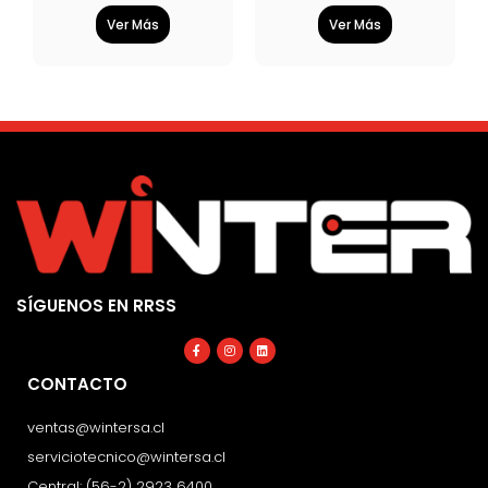
Ver Más
Ver Más
SÍGUENOS EN RRSS
Facebook-
Instagram
Linkedin
f
CONTACTO
ventas@wintersa.cl
serviciotecnico@wintersa.cl
Central: (56-2) 2923 6400