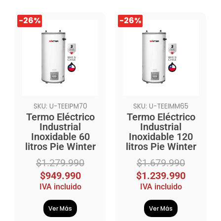
El
El
El
El
-26%
-26%
-26%
-26%
precio
precio
precio
precio
original
actual
original
actual
era:
es:
era:
es:
$1.279.990.
$949.990.
$1.679.990.
$1.239.990.
SKU: U-TEEIPM70
SKU: U-TEEIMM65
Termo Eléctrico
Termo Eléctrico
Industrial
Industrial
Inoxidable 60
Inoxidable 120
litros Pie Winter
litros Pie Winter
$
1.279.990
$
1.679.990
$
949.990
$
1.239.990
IVA incluido
IVA incluido
Ver Más
Ver Más