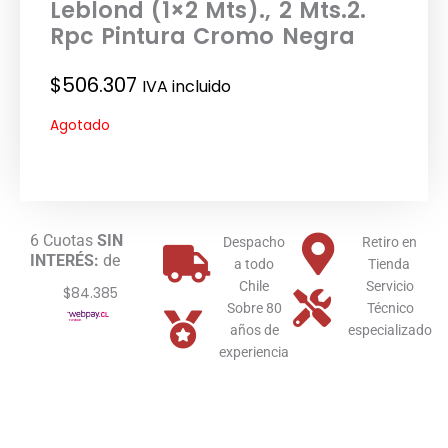
Leblond (1×2 Mts)., 2 Mts.2.
Rpc Pintura Cromo Negra
$
506.307
IVA incluido
Agotado
6 Cuotas
SIN
Despacho
Retiro en
INTERÉS:
de
a todo
Tienda
Chile
Servicio
$84.385
Sobre 80
Técnico
años de
especializado
experiencia