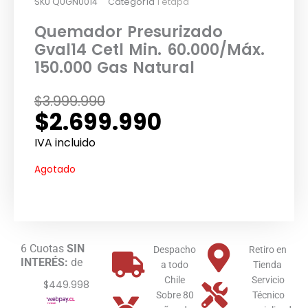
SKU
QUGN0014
Categoría
1 etapa
Quemador Presurizado
Gval14 Cetl Min. 60.000/Máx.
150.000 Gas Natural
El
El
$
3.999.990
$
2.699.990
precio
precio
original
actual
IVA incluido
era:
es:
Agotado
$3.999.990.
$2.699.990.
6 Cuotas
SIN
Despacho
Retiro en
INTERÉS:
de
a todo
Tienda
Chile
Servicio
$449.998
Sobre 80
Técnico