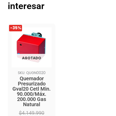
interesar
El
El
-35%
precio
precio
original
actual
era:
es:
$4.149.990.
$2.689.990.
AGOTADO
SKU: QUGN0020
Quemador
Presurizado
Gval20 Cetl Min.
90.000/Máx.
200.000 Gas
Natural
$
4.149.990