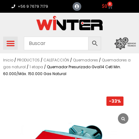
Ir
0
Carrito
$
0
+56 9 7679 7179
al
contenido
Inicio
/
PRODUCTOS
/
CALEFACCIÓN
/
Quemadores
/
Quemadores a
gas natural
/
1 etapa
/ Quemador Presurizado Gval14 Cetl Min.
60.000/Máx. 150.000 Gas Natural
-33%