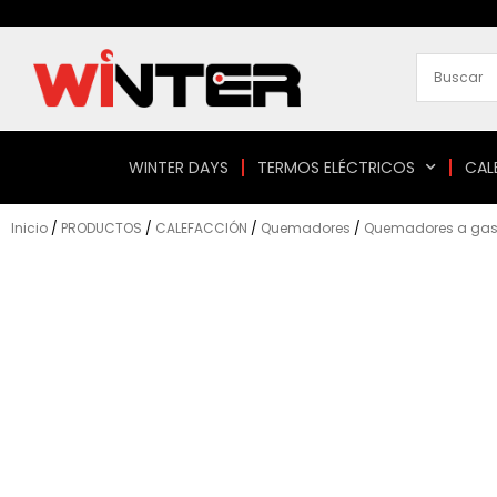
Ir
al
contenido
WINTER DAYS
TERMOS ELÉCTRICOS
CAL
Inicio
/
PRODUCTOS
/
CALEFACCIÓN
/
Quemadores
/
Quemadores a gas