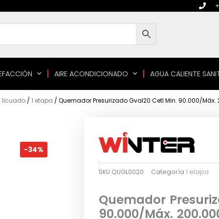
+
EFACCIÓN
AIRE ACONDICIONADO
AGUA CALIENTE SANI
 licuado
/
1 etapa
/ Quemador Presurizado Gval20 Cetl Min. 90.000/Máx.
-34%
SKU
QUGL0020
Categoría
1 etapa
Quemador Presuriz
90.000/Máx. 200.00