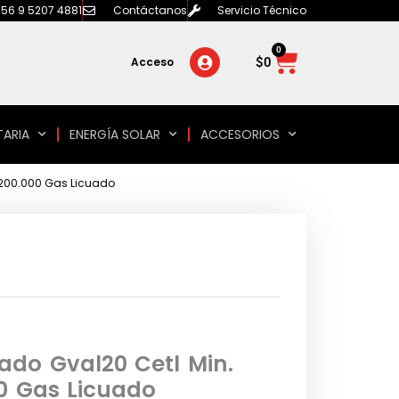
56 9 5207 4881
Contáctanos
Servicio Técnico
0
Carrito
$
0
Acceso
TARIA
ENERGÍA SOLAR
ACCESORIOS
 200.000 Gas Licuado
ado Gval20 Cetl Min.
0 Gas Licuado