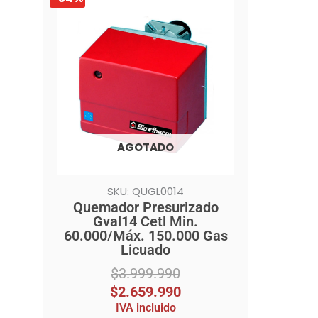
precio
precio
original
actual
era:
es:
$3.999.990.
$2.659.990.
AGOTADO
SKU: QUGL0014
Quemador Presurizado
Gval14 Cetl Min.
60.000/Máx. 150.000 Gas
Licuado
$
3.999.990
$
2.659.990
IVA incluido