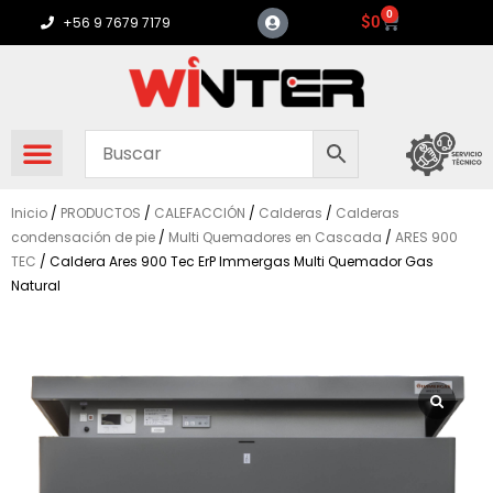
Ir
0
Carrito
$
0
+56 9 7679 7179
al
contenido
Inicio
/
PRODUCTOS
/
CALEFACCIÓN
/
Calderas
/
Calderas
condensación de pie
/
Multi Quemadores en Cascada
/
ARES 900
TEC
/ Caldera Ares 900 Tec ErP Immergas Multi Quemador Gas
Natural