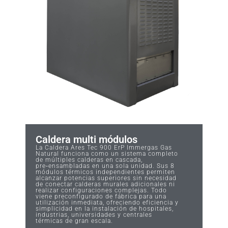
Caldera multi módulos
La Caldera Ares Tec 900 ErP Immergas Gas
Natural funciona como un sistema completo
de múltiples calderas en cascada,
pre‑ensambladas en una sola unidad. Sus 8
módulos térmicos independientes permiten
alcanzar potencias superiores sin necesidad
de conectar calderas murales adicionales ni
realizar configuraciones complejas. Todo
viene preconfigurado de fábrica para una
utilización inmediata, ofreciendo eficiencia y
simplicidad en la instalación de hospitales,
industrias, universidades y centrales
térmicas de gran escala.