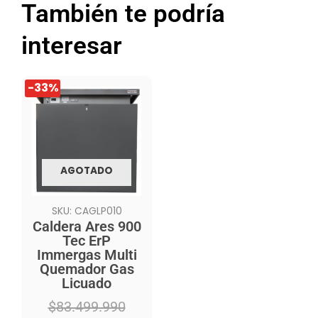
También te podría
interesar
El
El
-33%
precio
precio
original
actual
era:
es:
$83.499.990.
$55.990.990.
AGOTADO
SKU: CAGLP010
Caldera Ares 900
Tec ErP
Immergas Multi
Quemador Gas
Licuado
$
83.499.990