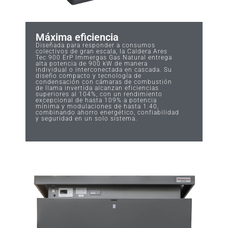
Máxima eficiencia
Diseñada para responder a consumos
colectivos de gran escala, la Caldera Ares
Tec 900 ErP Immergas Gas Natural entrega
alta potencia de 900 kW de manera
individual o interconectada en cascada. Su
diseño compacto y tecnología de
condensación con cámaras de combustión
de llama invertida alcanzan eficiencias
superiores al 104%, con un rendimiento
excepcional de hasta 109% a potencia
mínima y modulaciones de hasta 1:40,
combinando ahorro energético, confiabilidad
y seguridad en un solo sistema.