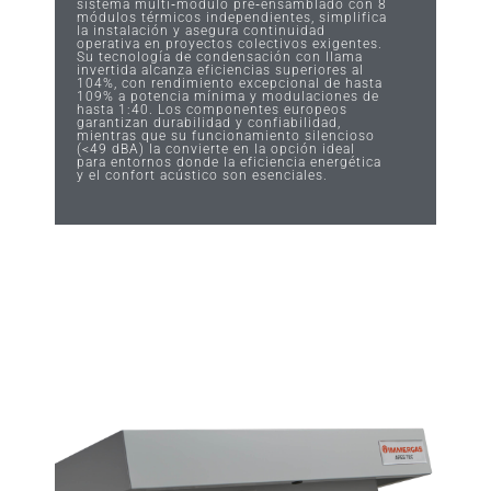
sistema multi‑módulo pre‑ensamblado con 8
módulos térmicos independientes, simplifica
la instalación y asegura continuidad
operativa en proyectos colectivos exigentes.
Su tecnología de condensación con llama
invertida alcanza eficiencias superiores al
104%, con rendimiento excepcional de hasta
109% a potencia mínima y modulaciones de
hasta 1:40. Los componentes europeos
garantizan durabilidad y confiabilidad,
mientras que su funcionamiento silencioso
(<49 dBA) la convierte en la opción ideal
para entornos donde la eficiencia energética
y el confort acústico son esenciales.