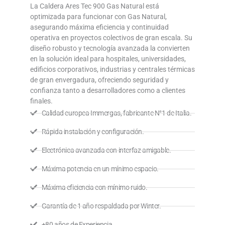
La Caldera Ares Tec 900 Gas Natural está
optimizada para funcionar con Gas Natural,
asegurando máxima eficiencia y continuidad
operativa en proyectos colectivos de gran escala. Su
diseño robusto y tecnología avanzada la convierten
en la solución ideal para hospitales, universidades,
edificios corporativos, industrias y centrales térmicas
de gran envergadura, ofreciendo seguridad y
confianza tanto a desarrolladores como a clientes
finales.
Calidad europea Immergas, fabricante N°1 de Italia.
Rápida instalación y configuración.
Electrónica avanzada con interfaz amigable.
Máxima potencia en un mínimo espacio.
Máxima eficiencia con mínimo ruido.
Garantía de 1 año respaldada por Winter.
+80 años de Experiencia