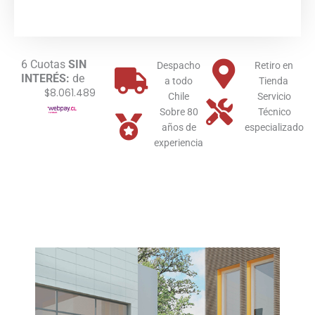
Tec
ErP
Immergas
Multi
6 Cuotas
SIN
Quemador
Despacho
Retiro en
INTERÉS:
de
Gas
a todo
Tienda
$8.061.489
Natural
Chile
Servicio
cantidad
Sobre 80
Técnico
años de
especializado
experiencia