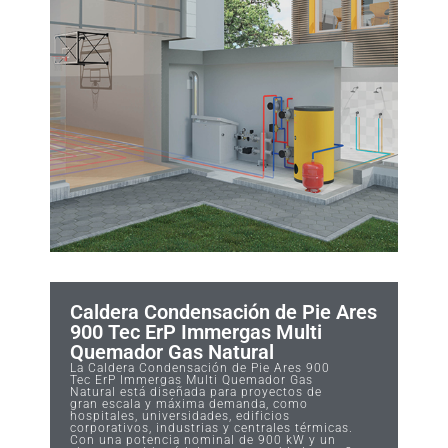
Caldera Condensación de Pie Ares
900 Tec ErP Immergas Multi
Quemador Gas Natural
La Caldera Condensación de Pie Ares 900
Tec ErP Immergas Multi Quemador Gas
Natural está diseñada para proyectos de
gran escala y máxima demanda, como
hospitales, universidades, edificios
corporativos, industrias y centrales térmicas.
Con una potencia nominal de 900 kW y un