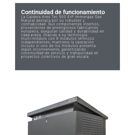
Continuidad de funcionamiento
La Caldera Ares Tec 900 ErP Immergas Gas
Natural destaca por su robustez y
confiabilidad. Sus componentes internos,
provenientes de prestigiosos fabricantes
europeos, aseguran calidad y durabilidad en
cada pieza. Gracias a su tecnología
multi‑módulo con 8 módulos térmicos
independientes, mantiene la operación
incluso si uno de los módulos presenta
algún inconveniente, garantizando
continuidad de servicio y tranquilidad en
proyectos colectivos de gran escala.