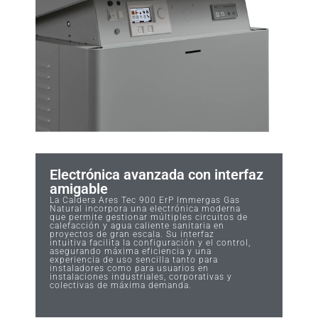
Electrónica avanzada con interfaz
amigable
La Caldera Ares Tec 900 ErP Immergas Gas
Natural incorpora una electrónica moderna
que permite gestionar múltiples circuitos de
calefacción y agua caliente sanitaria en
proyectos de gran escala. Su interfaz
intuitiva facilita la configuración y el control,
asegurando máxima eficiencia y una
experiencia de uso sencilla tanto para
instaladores como para usuarios en
instalaciones industriales, corporativas y
colectivas de máxima demanda.