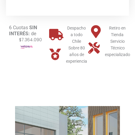
Tec
ErP
Immergas
Multi
6 Cuotas
SIN
Quemador
Despacho
Retiro en
INTERÉS:
de
Gas
a todo
Tienda
$7.364.090
Licuado
Chile
Servicio
cantidad
Sobre 80
Técnico
años de
especializado
experiencia