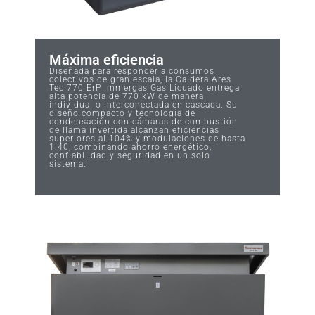
Máxima eficiencia
Diseñada para responder a consumos
colectivos de gran escala, la Caldera Ares
Tec 770 ErP Immergas Gas Licuado entrega
alta potencia de 770 kW de manera
individual o interconectada en cascada. Su
diseño compacto y tecnología de
condensación con cámaras de combustión
de llama invertida alcanzan eficiencias
superiores al 104% y modulaciones de hasta
1:40, combinando ahorro energético,
confiabilidad y seguridad en un solo
sistema.