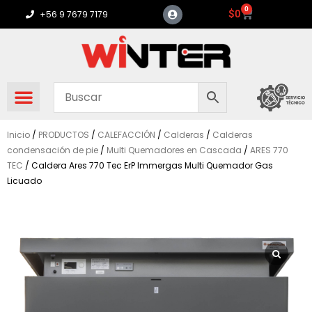
Ir
0
Carrito
$
0
+56 9 7679 7179
al
contenido
Inicio
/
PRODUCTOS
/
CALEFACCIÓN
/
Calderas
/
Calderas
condensación de pie
/
Multi Quemadores en Cascada
/
ARES 770
TEC
/ Caldera Ares 770 Tec ErP Immergas Multi Quemador Gas
Licuado