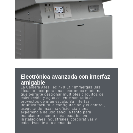
Electrónica avanzada con interfaz
amigable
La Caldera Ares Tec 770 ErP Immergas Gas
Licuado incorpora una electrónica moderna
que permite gestionar múltiples circuitos de
calefacción y agua caliente sanitaria en
proyectos de gran escala. Su interfaz
intuitiva facilita la configuración y el control,
asegurando máxima eficiencia y una
experiencia de uso sencilla tanto para
instaladores como para usuarios en
instalaciones industriales, corporativas y
colectivas de alta demanda.