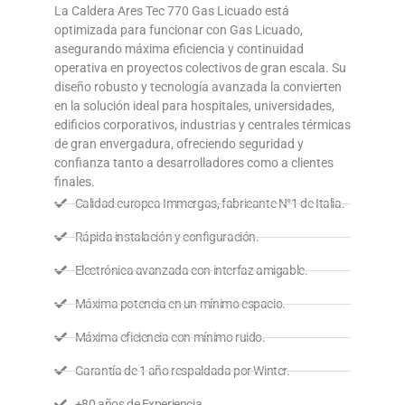
La Caldera Ares Tec 770 Gas Licuado está
optimizada para funcionar con Gas Licuado,
asegurando máxima eficiencia y continuidad
operativa en proyectos colectivos de gran escala. Su
diseño robusto y tecnología avanzada la convierten
en la solución ideal para hospitales, universidades,
edificios corporativos, industrias y centrales térmicas
de gran envergadura, ofreciendo seguridad y
confianza tanto a desarrolladores como a clientes
finales.
Calidad europea Immergas, fabricante N°1 de Italia.
Rápida instalación y configuración.
Electrónica avanzada con interfaz amigable.
Máxima potencia en un mínimo espacio.
Máxima eficiencia con mínimo ruido.
Garantía de 1 año respaldada por Winter.
+80 años de Experiencia