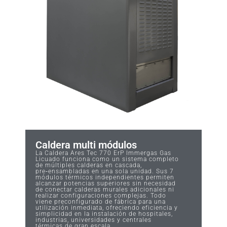
Caldera multi módulos
La Caldera Ares Tec 770 ErP Immergas Gas
Licuado funciona como un sistema completo
de múltiples calderas en cascada,
pre‑ensambladas en una sola unidad. Sus 7
módulos térmicos independientes permiten
alcanzar potencias superiores sin necesidad
de conectar calderas murales adicionales ni
realizar configuraciones complejas. Todo
viene preconfigurado de fábrica para una
utilización inmediata, ofreciendo eficiencia y
simplicidad en la instalación de hospitales,
industrias, universidades y centrales
térmicas de gran escala.