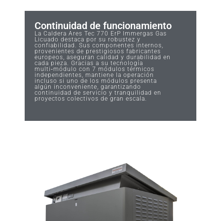
Continuidad de funcionamiento
La Caldera Ares Tec 770 ErP Immergas Gas
Licuado destaca por su robustez y
confiabilidad. Sus componentes internos,
provenientes de prestigiosos fabricantes
europeos, aseguran calidad y durabilidad en
cada pieza. Gracias a su tecnología
multi‑módulo con 7 módulos térmicos
independientes, mantiene la operación
incluso si uno de los módulos presenta
algún inconveniente, garantizando
continuidad de servicio y tranquilidad en
proyectos colectivos de gran escala.