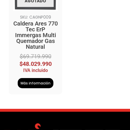
AGOTADO
SKU: CAGNP009
Caldera Ares 770
Tec ErP
Immergas Multi
Quemador Gas
Natural
$
69.719.990
$
48.029.990
IVA incluido
Más información