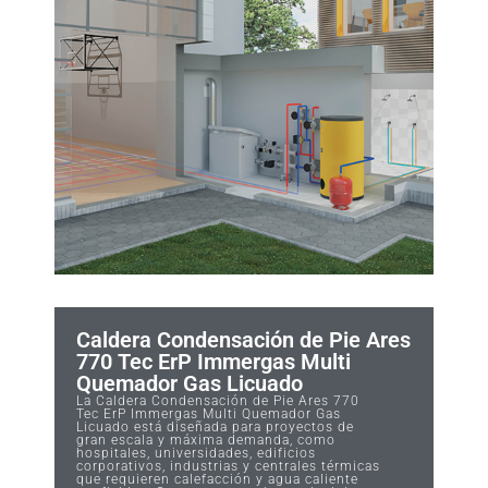
Caldera Condensación de Pie Ares
770 Tec ErP Immergas Multi
Quemador Gas Licuado
La Caldera Condensación de Pie Ares 770
Tec ErP Immergas Multi Quemador Gas
Licuado está diseñada para proyectos de
gran escala y máxima demanda, como
hospitales, universidades, edificios
corporativos, industrias y centrales térmicas
que requieren calefacción y agua caliente