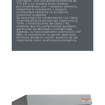
confiables. Con una potencia nominal de
770 kW y un sistema multi‑módulo
pre‑ensamblado con 7 módulos térmicos,
simplifica la instalación y asegura
continuidad operativa en proyectos
colectivos exigentes.
Su tecnología de condensación con llama
invertida alcanza eficiencias superiores al
104% y modulaciones de hasta 1:40,
mientras que los componentes europeos
garantizan durabilidad y confiabilidad.
Además, su funcionamiento silencioso (<49
dBA) la convierte en la opción ideal para
entornos donde el confort acústico es tan
importante como la eficiencia energética.