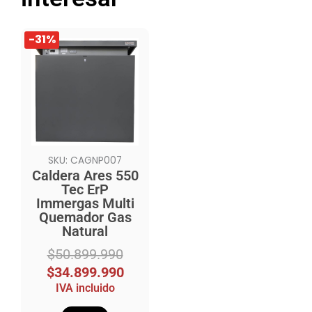
El
El
-31%
precio
precio
original
actual
era:
es:
$50.899.990.
$34.899.990.
SKU: CAGNP007
Caldera Ares 550
Tec ErP
Immergas Multi
Quemador Gas
Natural
$
50.899.990
$
34.899.990
IVA incluido