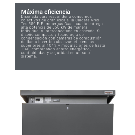
Máxima eficiencia
Diseñada para responder a consumos
colectivos de gran escala, la Caldera Ares
Tec 550 ErP Immergas Gas Licuado entrega
alta potencia de 550 kW de manera
individual o interconectada en cascada. Su
diseño compacto y tecnología de
condensación con cámaras de combustión
de llama invertida alcanzan eficiencias
superiores al 104% y modulaciones de hasta
1:40, combinando ahorro energético,
confiabilidad y seguridad en un solo
sistema.