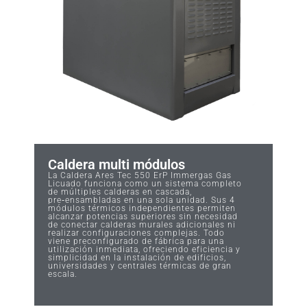
Caldera multi módulos
La Caldera Ares Tec 550 ErP Immergas Gas
Licuado funciona como un sistema completo
de múltiples calderas en cascada,
pre‑ensambladas en una sola unidad. Sus 4
módulos térmicos independientes permiten
alcanzar potencias superiores sin necesidad
de conectar calderas murales adicionales ni
realizar configuraciones complejas. Todo
viene preconfigurado de fábrica para una
utilización inmediata, ofreciendo eficiencia y
simplicidad en la instalación de edificios,
universidades y centrales térmicas de gran
escala.