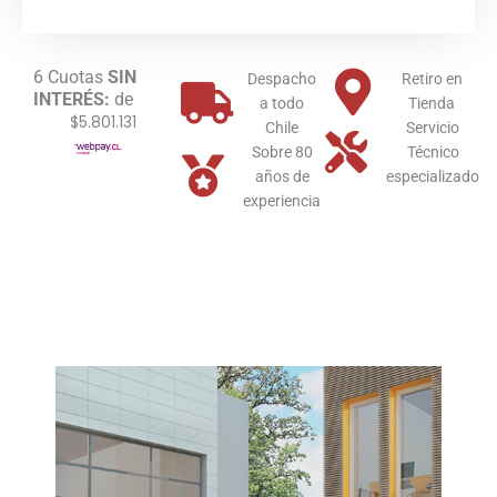
ErP
Immergas
Multi
6 Cuotas
SIN
Quemador
Despacho
Retiro en
INTERÉS:
de
Gas
a todo
Tienda
$5.801.131
Licuado
Chile
Servicio
cantidad
Sobre 80
Técnico
años de
especializado
experiencia