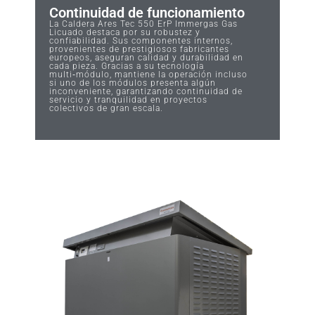
Continuidad de funcionamiento
La Caldera Ares Tec 550 ErP Immergas Gas
Licuado destaca por su robustez y
confiabilidad. Sus componentes internos,
provenientes de prestigiosos fabricantes
europeos, aseguran calidad y durabilidad en
cada pieza. Gracias a su tecnología
multi‑módulo, mantiene la operación incluso
si uno de los módulos presenta algún
inconveniente, garantizando continuidad de
servicio y tranquilidad en proyectos
colectivos de gran escala.