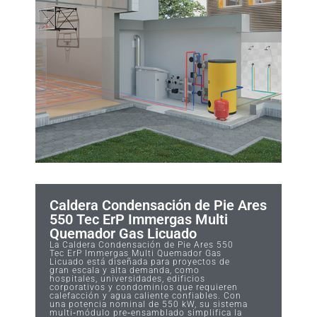
Caldera Condensación de Pie Ares
550 Tec ErP Immergas Multi
Quemador Gas Licuado
La Caldera Condensación de Pie Ares 550
Tec ErP Immergas Multi Quemador Gas
Licuado está diseñada para proyectos de
gran escala y alta demanda, como
hospitales, universidades, edificios
corporativos y condominios que requieren
calefacción y agua caliente confiables. Con
una potencia nominal de 550 kW, su sistema
multi‑módulo pre‑ensamblado simplifica la