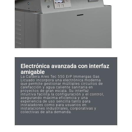
Electrónica avanzada con interfaz
amigable
La Caldera Ares Tec 550 ErP Immergas Gas
Licuado incorpora una electrónica moderna
que permite gestionar múltiples circuitos de
calefacción y agua caliente sanitaria en
proyectos de gran escala. Su interfaz
intuitiva facilita la configuración y el control,
asegurando máxima eficiencia y una
experiencia de uso sencilla tanto para
instaladores como para usuarios en
instalaciones industriales, corporativas y
colectivas de alta demanda.