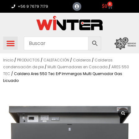
Ir
0
Carrito
$
0
+56 9 7679 7179
al
contenido
Inicio
/
PRODUCTOS
/
CALEFACCIÓN
/
Calderas
/
Calderas
condensación de pie
/
Multi Quemadores en Cascada
/
ARES 550
TEC
/ Caldera Ares 550 Tec ErP Immergas Multi Quemador Gas
Licuado