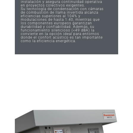
instalación y asegura continuidad operativa
en proyectos colectivos exigentes.
Su tecnología de condensación con cámaras
de combustión de llama invertida alcanza
eficiencias superiores al 104% y
modulaciones de hasta 1:40, mientras que
los componentes europeos garantizan
durabilidad y confiabilidad. Además, su
funcionamiento silencioso (<49 dBA) la
convierte en la opción ideal para entornos
donde el confort acústico es tan importante
como la eficiencia energética.