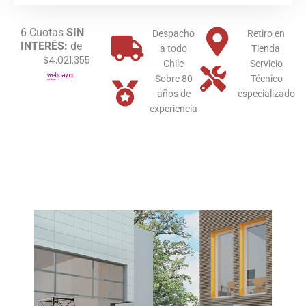
Immergas
Multi
6 Cuotas
SIN
Quemador
Despacho
Retiro en
INTERÉS:
de
Gas
a todo
Tienda
$4.021.355
Licuado
Chile
Servicio
cantidad
Sobre 80
Técnico
años de
especializado
experiencia