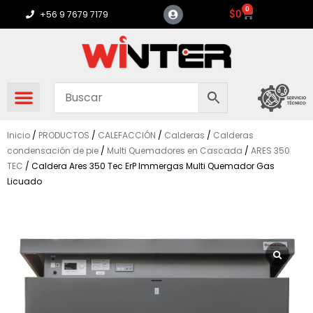
Ir
0
Carrito
$
0
+56 9 7679 7179
al
contenido
Inicio
/
PRODUCTOS
/
CALEFACCIÓN
/
Calderas
/
Calderas
condensación de pie
/
Multi Quemadores en Cascada
/
ARES 350
TEC
/ Caldera Ares 350 Tec ErP Immergas Multi Quemador Gas
Licuado