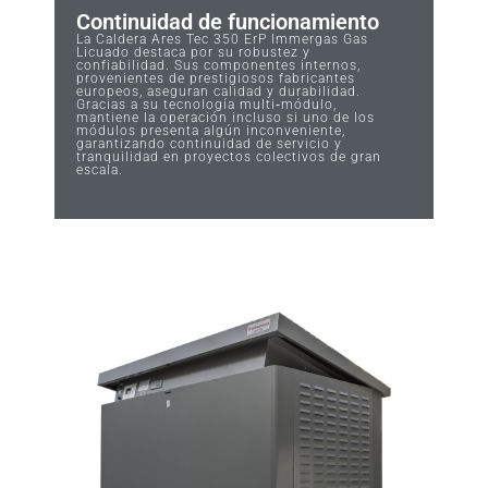
Continuidad de funcionamiento
La Caldera Ares Tec 350 ErP Immergas Gas
Licuado destaca por su robustez y
confiabilidad. Sus componentes internos,
provenientes de prestigiosos fabricantes
europeos, aseguran calidad y durabilidad.
Gracias a su tecnología multi‑módulo,
mantiene la operación incluso si uno de los
módulos presenta algún inconveniente,
garantizando continuidad de servicio y
tranquilidad en proyectos colectivos de gran
escala.