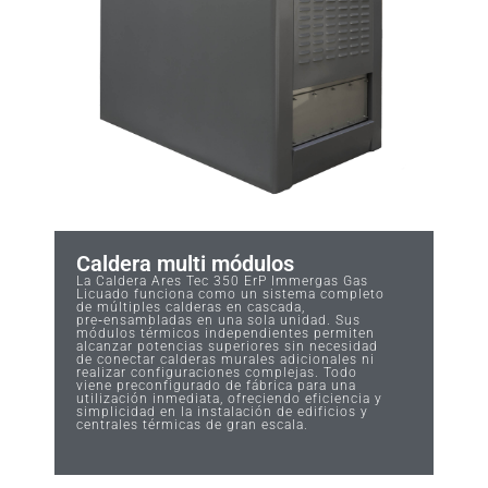
Caldera multi módulos
La Caldera Ares Tec 350 ErP Immergas Gas
Licuado funciona como un sistema completo
de múltiples calderas en cascada,
pre‑ensambladas en una sola unidad. Sus
módulos térmicos independientes permiten
alcanzar potencias superiores sin necesidad
de conectar calderas murales adicionales ni
realizar configuraciones complejas. Todo
viene preconfigurado de fábrica para una
utilización inmediata, ofreciendo eficiencia y
simplicidad en la instalación de edificios y
centrales térmicas de gran escala.