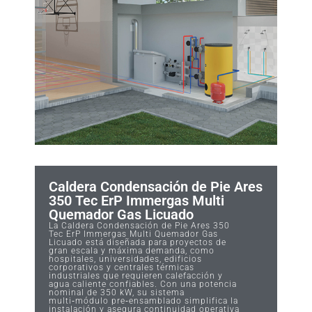
Caldera Condensación de Pie Ares
350 Tec ErP Immergas Multi
Quemador Gas Licuado
La Caldera Condensación de Pie Ares 350
Tec ErP Immergas Multi Quemador Gas
Licuado está diseñada para proyectos de
gran escala y máxima demanda, como
hospitales, universidades, edificios
corporativos y centrales térmicas
industriales que requieren calefacción y
agua caliente confiables. Con una potencia
nominal de 350 kW, su sistema
multi‑módulo pre‑ensamblado simplifica la
instalación y asegura continuidad operativa