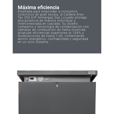
Máxima eficiencia
Diseñada para responder a consumos
colectivos de gran escala, la Caldera Ares
Tec 350 ErP Immergas Gas Licuado entrega
alta potencia de manera individual o
interconectada en cascada. Su diseño
compacto y tecnología de condensación con
cámaras de combustión de llama invertida
alcanzan eficiencias superiores al 104% y
modulaciones de hasta 1:40, combinando
ahorro energético, confiabilidad y seguridad
en un solo sistema.