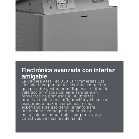
Electrónica avanzada con interfaz
amigable
La Caldera Ares Tec 350 ErP Immergas Gas
Licuado incorpora una electrónica moderna
que permite gestionar múltiples circuitos de
calefacción y agua caliente sanitaria en
proyectos de gran escala. Su interfaz
intuitiva facilita la configuración y el control,
asegurando máxima eficiencia y una
experiencia de uso sencilla tanto para
instaladores como para usuarios en
instalaciones industriales, corporativas y
colectivas de máxima demanda.