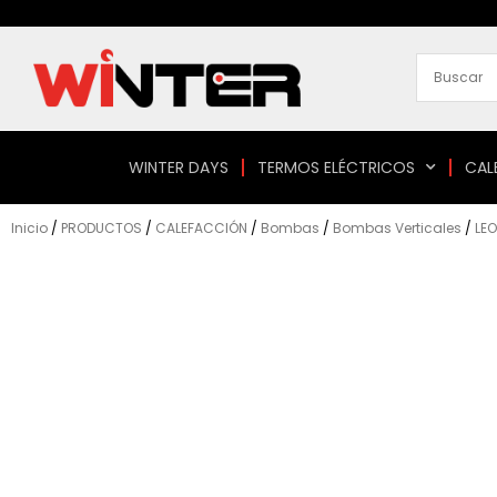
Ir
al
contenido
WINTER DAYS
TERMOS ELÉCTRICOS
CAL
Inicio
/
PRODUCTOS
/
CALEFACCIÓN
/
Bombas
/
Bombas Verticales
/
LEO