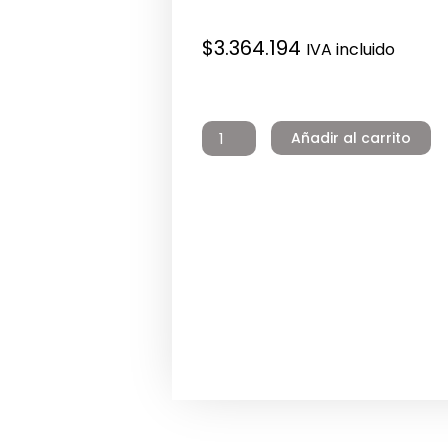
$
3.364.194
IVA incluido
Leo
Bomba
Añadir al carrito
Vertical
Lvr
32-
4
380v
Dn
65
Fe
320
cantidad