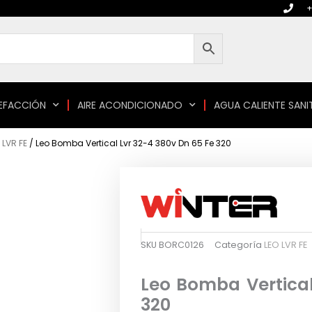
+
EFACCIÓN
AIRE ACONDICIONADO
AGUA CALIENTE SANI
 LVR FE
/ Leo Bomba Vertical Lvr 32-4 380v Dn 65 Fe 320
SKU
BORC0126
Categoría
LEO LVR FE
Leo Bomba Vertical
320