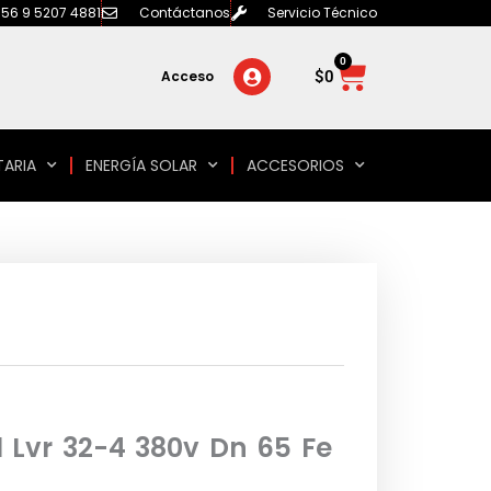
56 9 5207 4881
Contáctanos
Servicio Técnico
0
Carrito
$
0
Acceso
TARIA
ENERGÍA SOLAR
ACCESORIOS
 Lvr 32-4 380v Dn 65 Fe