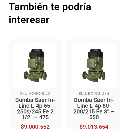
También te podría
interesar
SKU: BORC0072
SKU: BORC0076
Bomba Saer In-
Bomba Saer In-
Line L-4p 65-
Line L-4p 80-
250s/245 Fe 2
200/215 Fe 3” –
1/2” – 475
550
$
9.000.552
$
9.013.654