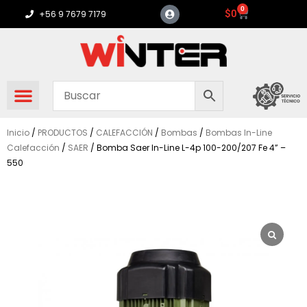
Ir
0
Carrito
$
0
+56 9 7679 7179
al
contenido
Inicio
/
PRODUCTOS
/
CALEFACCIÓN
/
Bombas
/
Bombas In-Line
Calefacción
/
SAER
/ Bomba Saer In-Line L-4p 100-200/207 Fe 4” –
550