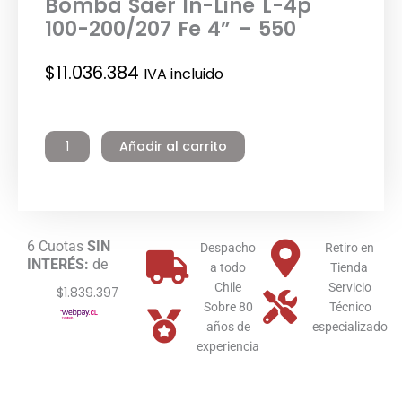
Bomba Saer In-Line L-4p
100-200/207 Fe 4” – 550
$
11.036.384
IVA incluido
Bomba
Saer
Añadir al carrito
In-
Line
L-
4p
100-
6 Cuotas
SIN
200/207
Despacho
Retiro en
INTERÉS:
de
Fe
a todo
Tienda
4”
Chile
Servicio
$1.839.397
-
Sobre 80
Técnico
550
años de
especializado
cantidad
experiencia