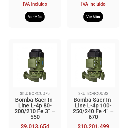
IVA incluido
IVA incluido
Ver Más
Ver Más
SKU: BORC0075
SKU: BORC0082
Bomba Saer In-
Bomba Saer In-
Line L-4p 80-
Line L-4p 100-
200/210 Fe 3” –
250/240 Fe 4” –
550
670
$
9.013.654
$
10.201.499