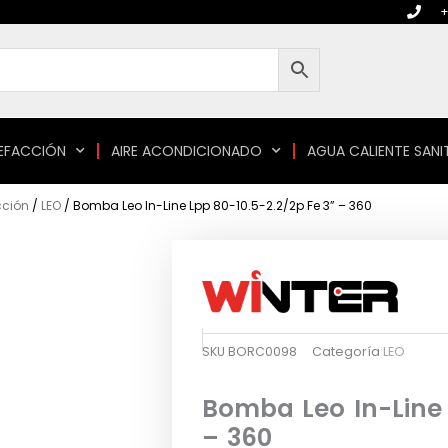
+
EFACCIÓN
AIRE ACONDICIONADO
AGUA CALIENTE SANI
cción
/
LEO
/ Bomba Leo In-Line Lpp 80-10.5-2.2/2p Fe 3” – 360
SKU
BORC0098
Categoría
LEO
Bomba Leo In-Line 
– 360