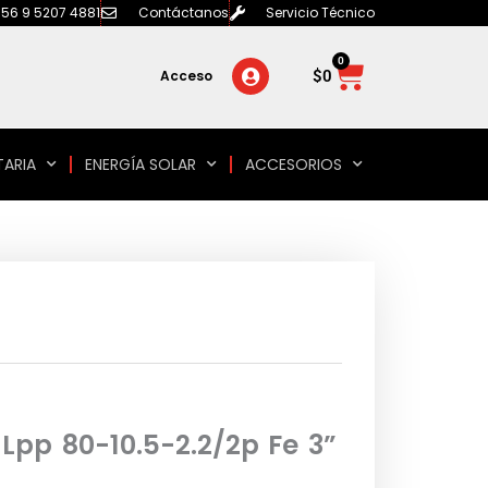
56 9 5207 4881
Contáctanos
Servicio Técnico
0
Carrito
$
0
Acceso
TARIA
ENERGÍA SOLAR
ACCESORIOS
Lpp 80-10.5-2.2/2p Fe 3”