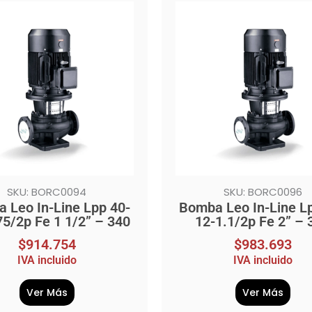
SKU: BORC0094
SKU: BORC0096
 Leo In-Line Lpp 40-
Bomba Leo In-Line L
75/2p Fe 1 1/2” – 340
12-1.1/2p Fe 2” – 
$
914.754
$
983.693
IVA incluido
IVA incluido
Ver Más
Ver Más