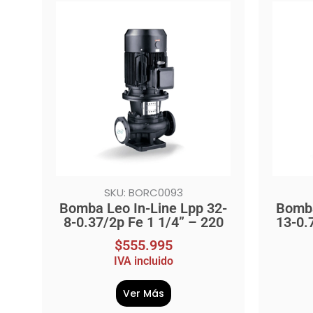
SKU: BORC0093
Bomba Leo In-Line Lpp 32-
Bomba
8-0.37/2p Fe 1 1/4” – 220
13-0.
$
555.995
IVA incluido
Ver Más