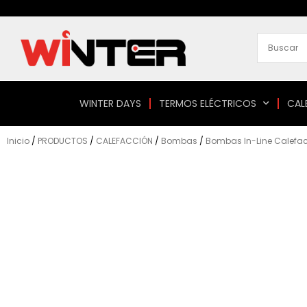
Ir
al
contenido
WINTER DAYS
TERMOS ELÉCTRICOS
CAL
Inicio
/
PRODUCTOS
/
CALEFACCIÓN
/
Bombas
/
Bombas In-Line Calefa