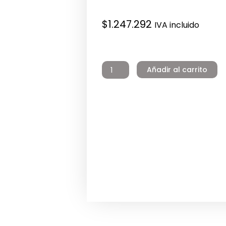
$
1.247.292
IVA incluido
Bomba
Leo
Añadir al carrito
In-
Line
Lpp
80-
10.5-
2.2/2p
Fe
3”
-
360
cantidad