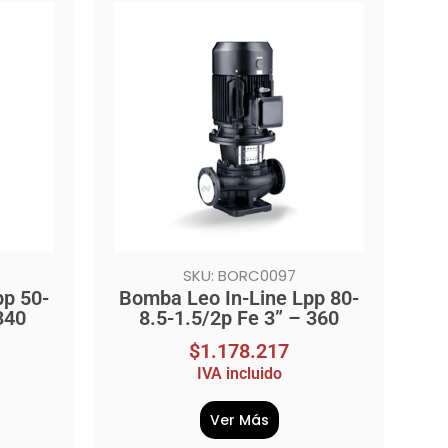
SKU: BORC0097
pp 50-
Bomba Leo In-Line Lpp 80-
340
8.5-1.5/2p Fe 3” – 360
$
1.178.217
IVA incluido
Ver Más