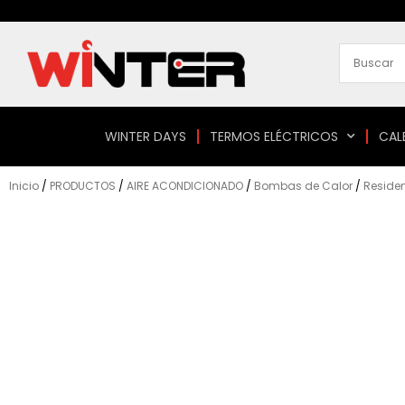
Ir
al
contenido
WINTER DAYS
TERMOS ELÉCTRICOS
CAL
Inicio
/
PRODUCTOS
/
AIRE ACONDICIONADO
/
Bombas de Calor
/
Residen