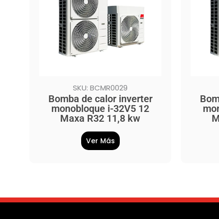
SKU: BCMR0029
Bomba de calor inverter
Bomb
monobloque i-32V5 12
mon
Maxa R32 11,8 kw
M
Ver Más