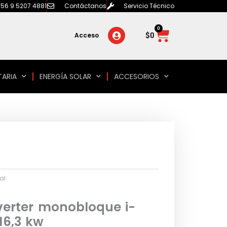
56 9 5207 4881
Contáctanos
Servicio Técnico
0
Carrito
$
0
Acceso
TARIA
ENERGÍA SOLAR
ACCESORIOS
al
verter monobloque i-
16,3 kw