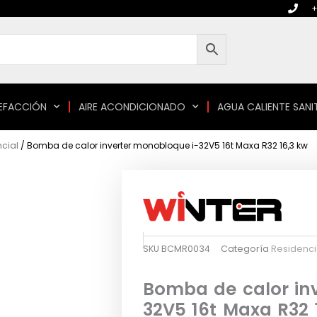
+
EFACCIÓN
AIRE ACONDICIONADO
AGUA CALIENTE SANI
cial
/ Bomba de calor inverter monobloque i-32V5 16t Maxa R32 16,3 kw
SKU
BCMR0034
Categoría
Residenci
Bomba de calor in
32V5 16t Maxa R32 