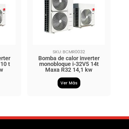
SKU: BCMR0032
rter
Bomba de calor inverter
10 t
monobloque i-32V5 14t
kw
Maxa R32 14,1 kw
Ver Más