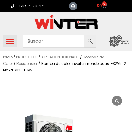
Ir
0
Carrito
$
0
+56 9 7679 7179
al
contenido
Inicio
/
PRODUCTOS
/
AIRE ACONDICIONADO
/
Bombas de
Calor
/
Residencial
/ Bomba de calor inverter monobloque i-32V5 12
Maxa R32 11,8 kw