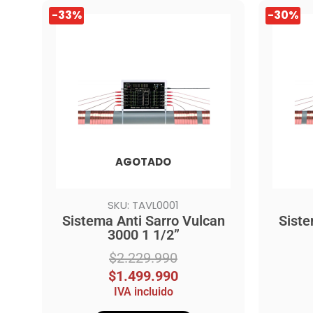
El
El
El
El
-33%
-30%
precio
precio
precio
precio
original
actual
origina
actual
era:
es:
era:
es:
$2.229.990.
$1.499.990.
$7.979
$5.599
AGOTADO
SKU: TAVL0001
Sistema Anti Sarro Vulcan
Siste
3000 1 1/2”
$
2.229.990
$
1.499.990
IVA incluido