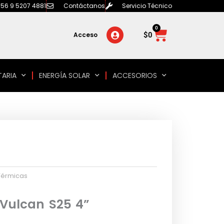
56 9 5207 4881
Contáctanos
Servicio Técnico
0
Carrito
$
0
Acceso
TARIA
ENERGÍA SOLAR
ACCESORIOS
Térmicas
 Vulcan S25 4”