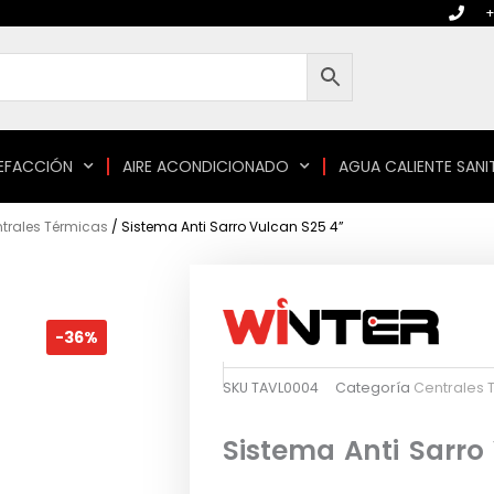
+
EFACCIÓN
AIRE ACONDICIONADO
AGUA CALIENTE SANI
trales Térmicas
/ Sistema Anti Sarro Vulcan S25 4”
-36%
SKU
TAVL0004
Categoría
Centrales 
Sistema Anti Sarro