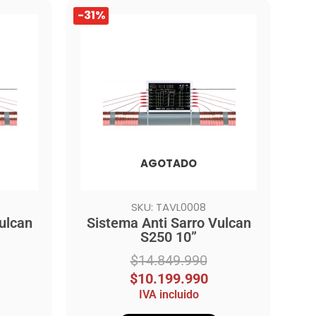
El
El
-31%
precio
precio
original
actual
era:
es:
$14.849.990.
$10.199.990.
AGOTADO
SKU: TAVL0008
ulcan
Sistema Anti Sarro Vulcan
S250 10”
$
14.849.990
$
10.199.990
IVA incluido