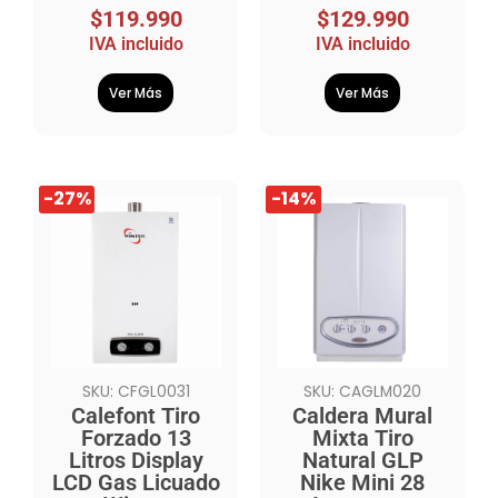
$
119.990
$
129.990
IVA incluido
IVA incluido
Ver Más
Ver Más
El
El
El
El
-27%
-14%
precio
precio
precio
precio
original
actual
original
actual
era:
es:
era:
es:
$329.990.
$239.990.
$1.004.990.
$859.990.
SKU: CFGL0031
SKU: CAGLM020
Calefont Tiro
Caldera Mural
Forzado 13
Mixta Tiro
Litros Display
Natural GLP
LCD Gas Licuado
Nike Mini 28