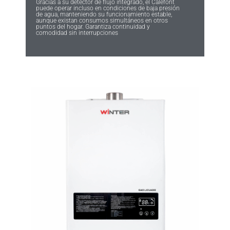
Gracias a su detector de flujo integrado, el Calefont
puede operar incluso en condiciones de baja presión
de agua, manteniendo su funcionamiento estable,
aunque existan consumos simultáneos en otros
puntos del hogar. Garantiza continuidad y
comodidad sin interrupciones