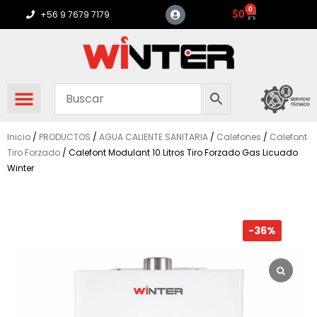
Ir
0
Carrito
$
0
+56 9 7679 7179
al
contenido
Inicio
/
PRODUCTOS
/
AGUA CALIENTE SANITARIA
/
Calefones
/
Calefont
Tiro Forzado
/ Calefont Modulant 10 Litros Tiro Forzado Gas Licuado
Winter
-36%