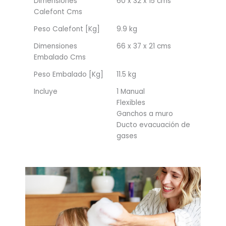
Dimensiones
60 x 32 x 15 cms
Calefont Cms
Peso Calefont [Kg]
9.9 kg
Dimensiones
66 x 37 x 21 cms
Embalado Cms
Peso Embalado [Kg]
11.5 kg
Incluye
1 Manual
Flexibles
Ganchos a muro
Ducto evacuación de
gases