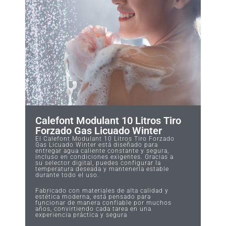
Calefont Modulant 10 Litros Tiro
Forzado Gas Licuado Winter
El Calefont Modulant 10 Litros Tiro Forzado
Gas Licuado Winter está diseñado para
entregar agua caliente constante y segura,
incluso en condiciones exigentes. Gracias a
su selector digital, puedes configurar la
temperatura deseada y mantenerla estable
durante todo el uso.
Fabricado con materiales de alta calidad y
estética moderna, está pensado para
funcionar de manera confiable por muchos
años, convirtiendo cada tarea en una
experiencia práctica y segura