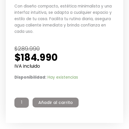
Con diseño compacto, estética minimalista y una
interfaz intuitiva, se adapta a cualquier espacio y
estilo de tu casa. Facilita tu rutina diaria, asegura
agua caliente inmediata y brinda confianza en
cada uso.
El
El
$
289.990
$
184.990
precio
precio
original
actual
IVA incluido
era:
es:
Calefont
Disponibilidad:
Hay existencias
$289.990.
$184.990.
Modulant
10
Litros
Añadir al carrito
Tiro
Forzado
Gas
Licuado
Winter