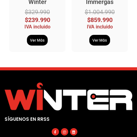
Winter
Immergas
$
329.990
$
1.004.990
$
239.990
$
859.990
IVA incluido
IVA incluido
Ver Más
Ver Más
SÍGUENOS EN RRSS
Facebook-
Instagram
Linkedin
f