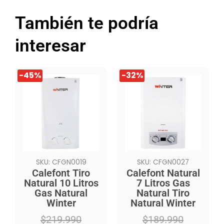
También te podría
interesar
El
El
El
El
-45%
-32%
precio
precio
precio
precio
original
actual
original
actual
era:
es:
era:
es:
$219.990.
$119.990.
$189.990.
$129.990.
SKU: CFGN0019
SKU: CFGN0027
Calefont Tiro
Calefont Natural
Natural 10 Litros
7 Litros Gas
Gas Natural
Natural Tiro
Winter
Natural Winter
$
219.990
$
189.990