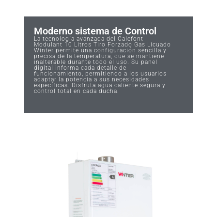
Moderno sistema de Control
La tecnología avanzada del Calefont
Modulant 10 Litros Tiro Forzado Gas Licuado
Winter permite una configuración sencilla y
precisa de la temperatura, que se mantiene
inalterable durante todo el uso. Su panel
digital informa cada detalle de
funcionamiento, permitiendo a los usuarios
adaptar la potencia a sus necesidades
específicas. Disfruta agua caliente segura y
control total en cada ducha.