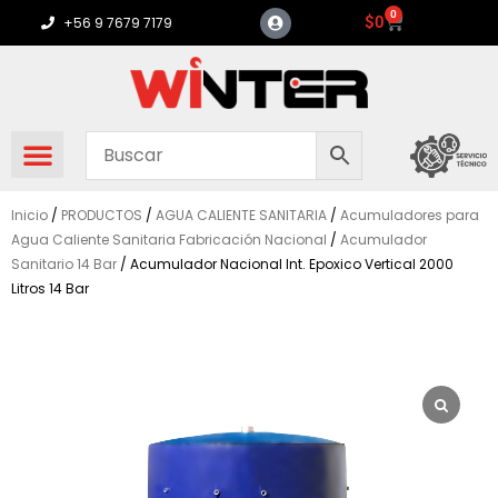
Ir
0
Carrito
$
0
+56 9 7679 7179
al
contenido
Inicio
/
PRODUCTOS
/
AGUA CALIENTE SANITARIA
/
Acumuladores para
Agua Caliente Sanitaria Fabricación Nacional
/
Acumulador
Sanitario 14 Bar
/ Acumulador Nacional Int. Epoxico Vertical 2000
Litros 14 Bar