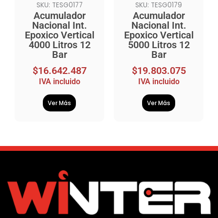
SKU: TESG0177
SKU: TESG0179
Acumulador
Acumulador
Nacional Int.
Nacional Int.
Epoxico Vertical
Epoxico Vertical
4000 Litros 12
5000 Litros 12
Bar
Bar
$
16.642.487
$
19.803.075
IVA incluido
IVA incluido
Ver Más
Ver Más