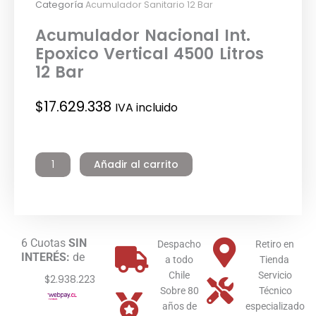
Categoría
Acumulador Sanitario 12 Bar
Acumulador Nacional Int.
Epoxico Vertical 4500 Litros
12 Bar
$
17.629.338
IVA incluido
Acumulador
Nacional
Añadir al carrito
Int.
Epoxico
Vertical
4500
Litros
6 Cuotas
SIN
12
Despacho
Retiro en
INTERÉS:
de
Bar
a todo
Tienda
cantidad
Chile
Servicio
$2.938.223
Sobre 80
Técnico
años de
especializado