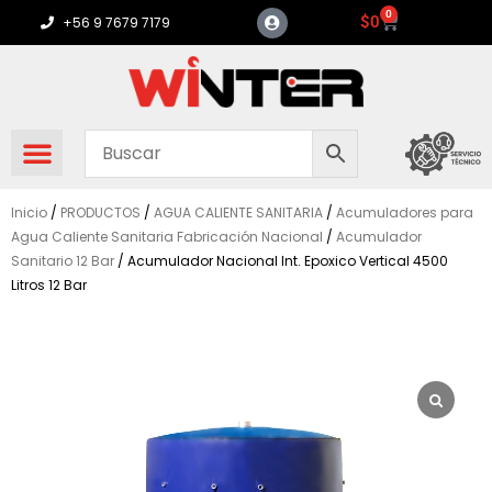
Ir
0
Carrito
$
0
+56 9 7679 7179
al
contenido
Inicio
/
PRODUCTOS
/
AGUA CALIENTE SANITARIA
/
Acumuladores para
Agua Caliente Sanitaria Fabricación Nacional
/
Acumulador
Sanitario 12 Bar
/ Acumulador Nacional Int. Epoxico Vertical 4500
Litros 12 Bar