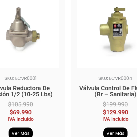
l
original
actual
era:
es:
990.
0.
$199.990.
$129.990.
SKU: ECVR0001
SKU: ECVR0004
vula Reductora De
Válvula Control De Fl
ión 1/2 (10-25 Lbs)
(Br – Sanitaria)
$
105.990
$
199.990
$
69.990
$
129.990
IVA incluido
IVA incluido
Ver Más
Ver Más