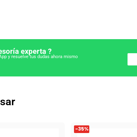
esoría experta ?
pp y resuelve tus dudas ahora mismo
esar
El
El
-35%
precio
precio