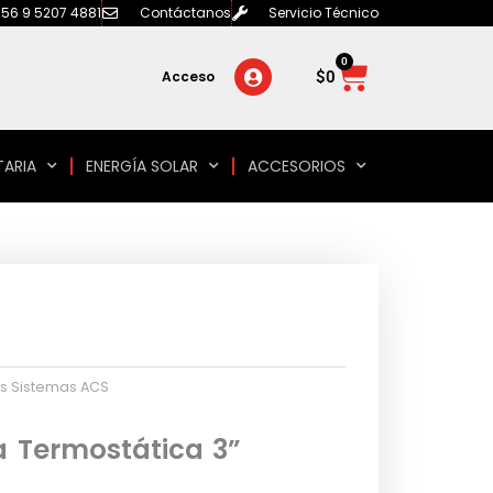
56 9 5207 4881
Contáctanos
Servicio Técnico
0
Carrito
$
0
Acceso
TARIA
ENERGÍA SOLAR
ACCESORIOS
s Sistemas ACS
a Termostática 3”