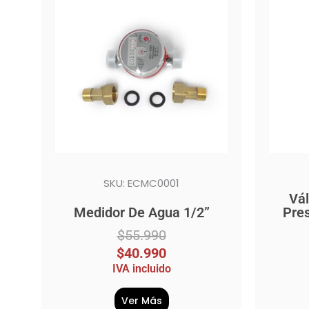
original
actual
origina
actual
era:
es:
era:
es:
$55.990.
$40.990.
$105.
$69.99
SKU: ECMC0001
Vál
Medidor De Agua 1/2”
Pres
$
55.990
$
40.990
IVA incluido
Ver Más