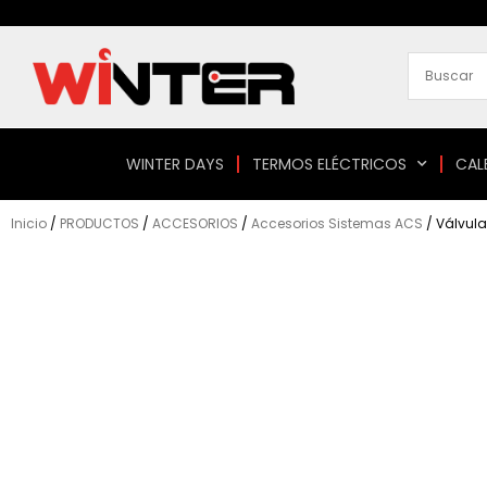
Ir
al
contenido
WINTER DAYS
TERMOS ELÉCTRICOS
CAL
Inicio
/
PRODUCTOS
/
ACCESORIOS
/
Accesorios Sistemas ACS
/ Válvula