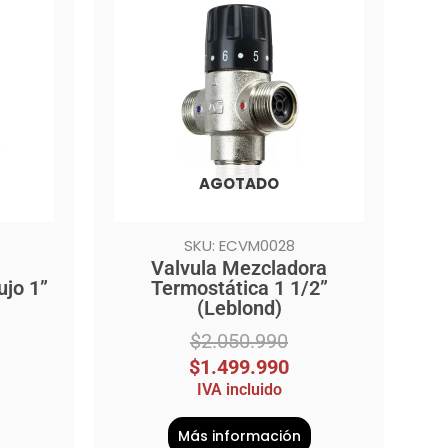
original
actual
era:
es:
$2.050.990.
$1.499.990.
AGOTADO
SKU: ECVM0028
Valvula Mezcladora
ujo 1”
Termostática 1 1/2”
(Leblond)
$
2.050.990
$
1.499.990
IVA incluido
Más información