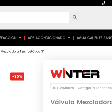
+
EFACCIÓN
AIRE ACONDICIONADO
AGUA CALIENTE SANI
 Mezcladora Termostática 3”
-30%
SKU
ECVM0029
Categoría
Accesorio
Válvula Mezclador