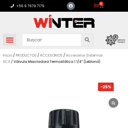
Ir
0
Carrito
$
0
+56 9 7679 7179
al
contenido
Inicio
/
PRODUCTOS
/
ACCESORIOS
/
Accesorios Sistemas
ACS
/ Válvula Mezcladora Termostática 1 1/4” (Leblond)
-25%