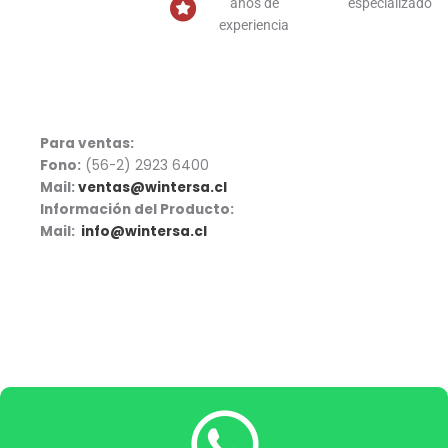
años de
especializado
experiencia
Para ventas:
Fono:
(56-2) 2923 6400
Mail:
ventas@wintersa.cl
Información del Producto:
Mail:
info@wintersa.cl