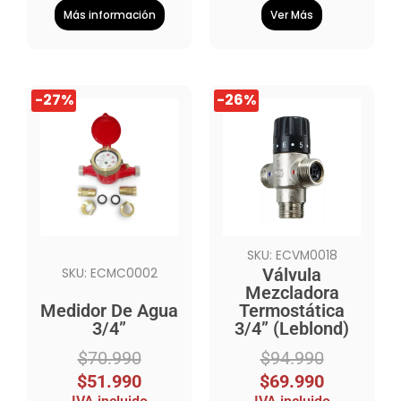
Más información
Ver Más
El
El
El
El
-27%
-26%
precio
precio
precio
precio
original
actual
original
actual
era:
es:
era:
es:
$70.990.
$51.990.
$94.990.
$69.990.
SKU: ECVM0018
Válvula
SKU: ECMC0002
Mezcladora
Medidor De Agua
Termostática
3/4”
3/4” (Leblond)
$
70.990
$
94.990
$
51.990
$
69.990