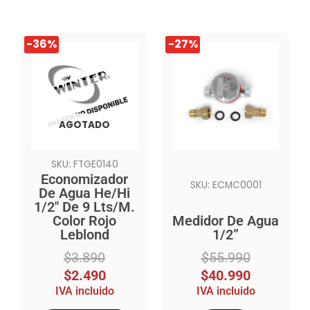
El
El
El
El
-36%
-27%
precio
precio
precio
precio
original
actual
original
actual
era:
es:
era:
es:
$3.890.
$2.490.
$55.990.
$40.990.
AGOTADO
SKU: FTGE0140
Economizador
SKU: ECMC0001
De Agua He/Hi
1/2″ De 9 Lts/M.
Color Rojo
Medidor De Agua
Leblond
1/2”
$
3.890
$
55.990
$
2.490
$
40.990
IVA incluido
IVA incluido