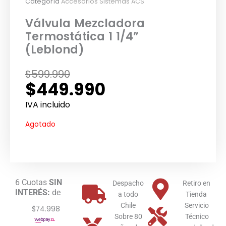
Categoría
Accesorios Sistemas ACS
Válvula Mezcladora
Termostática 1 1/4”
(Leblond)
El
El
$
599.990
$
449.990
precio
precio
original
actual
IVA incluido
era:
es:
Agotado
$599.990.
$449.990.
6 Cuotas
SIN
Despacho
Retiro en
INTERÉS:
de
a todo
Tienda
Chile
Servicio
$74.998
Sobre 80
Técnico