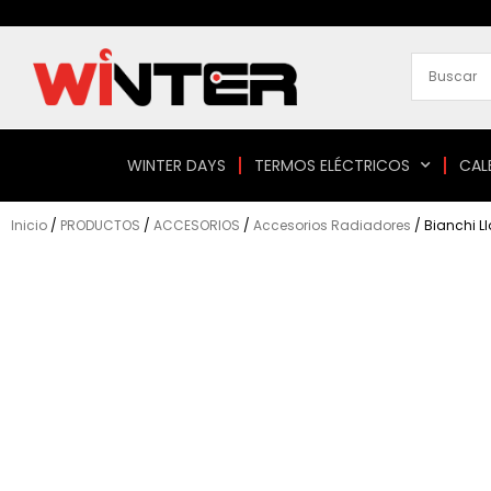
Ir
al
contenido
WINTER DAYS
TERMOS ELÉCTRICOS
CAL
Inicio
/
PRODUCTOS
/
ACCESORIOS
/
Accesorios Radiadores
/ Bianchi L