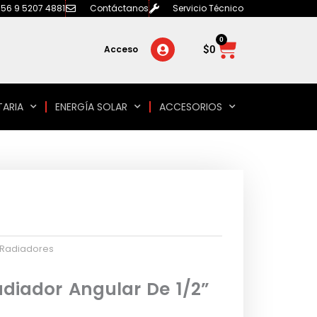
56 9 5207 4881
Contáctanos
Servicio Técnico
0
Carrito
$
0
Acceso
TARIA
ENERGÍA SOLAR
ACCESORIOS
 Radiadores
adiador Angular De 1/2”