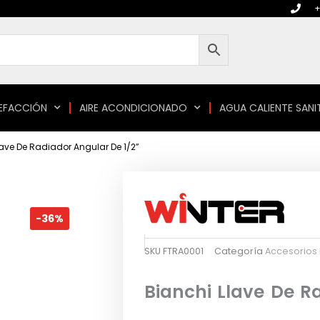
+
EFACCIÓN
AIRE ACONDICIONADO
AGUA CALIENTE SANI
lave De Radiador Angular De 1/2”
-36%
SKU
FTRA0001
Categoría
Accesorios
Bianchi Llave De R