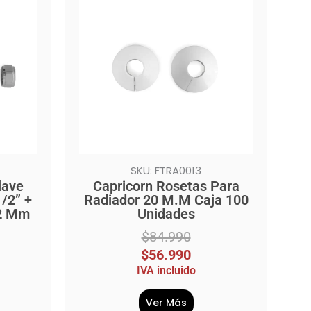
original
actual
era:
es:
$84.990.
$56.990.
SKU: FTRA0013
lave
Capricorn Rosetas Para
/2” +
Radiador 20 M.M Caja 100
X2 Mm
Unidades
$
84.990
$
56.990
IVA incluido
Ver Más