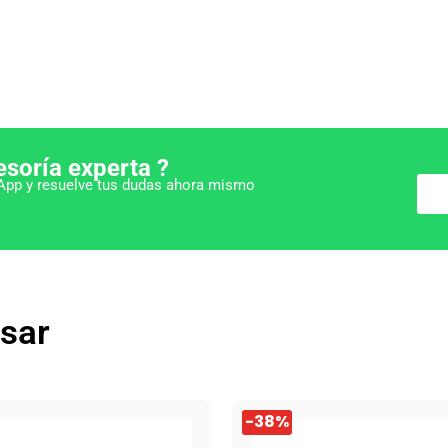
esoría experta ?
pp y resuelve tus dudas ahora mismo
esar
El
El
-38%
precio
precio