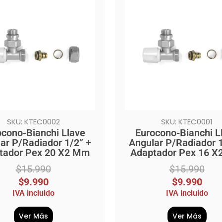
l
original
actual
era:
es:
0.
.
$15.990.
$9.990.
SKU: KTEC0002
SKU: KTEC0001
ocono-Bianchi Llave
Eurocono-Bianchi L
ar P/Radiador 1/2” +
Angular P/Radiador 1
tador Pex 20 X2 Mm
Adaptador Pex 16 
$
15.990
$
15.990
$
9.990
$
9.990
IVA incluido
IVA incluido
Ver Más
Ver Más