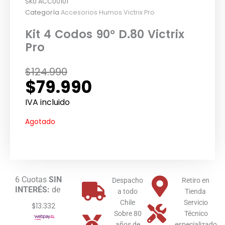
SKU
ACC00101
Categoría
Accesorios Humos Victrix Pro
Kit 4 Codos 90° D.80 Victrix
Pro
El
El
$
124.990
$
79.990
precio
precio
original
actual
IVA incluido
era:
es:
Agotado
$124.990.
$79.990.
6 Cuotas
SIN
Despacho
Retiro en
INTERÉS:
de
a todo
Tienda
Chile
Servicio
$13.332
Sobre 80
Técnico
años de
especializado