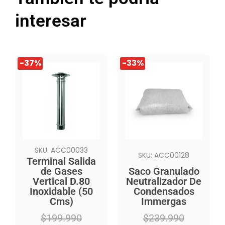
interesar
El
El
El
El
-37%
-33%
precio
precio
precio
precio
original
actual
original
actual
era:
es:
era:
es:
$199.990.
$125.990.
$239.990.
$159.990.
SKU: ACC00033
SKU: ACC00128
Terminal Salida
de Gases
Saco Granulado
Vertical D.80
Neutralizador De
Inoxidable (50
Condensados
Cms)
Immergas
$
199.990
$
239.990