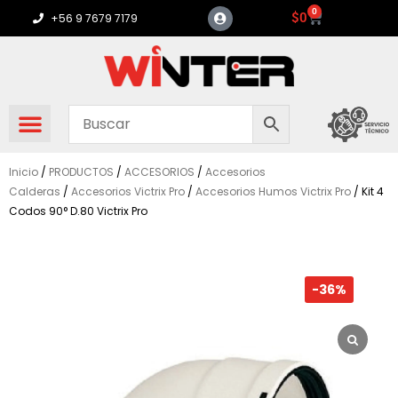
Ir
0
Carrito
$
0
+56 9 7679 7179
al
contenido
Inicio
/
PRODUCTOS
/
ACCESORIOS
/
Accesorios
Calderas
/
Accesorios Victrix Pro
/
Accesorios Humos Victrix Pro
/ Kit 4
Codos 90° D.80 Victrix Pro
-36%