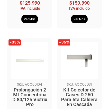
$
125.990
$
159.990
IVA incluido
IVA incluido
Ver Más
Ver Más
El
El
El
El
-33%
-35%
precio
precio
precio
precio
original
actual
original
actual
era:
es:
era:
es:
$329.990.
$219.990.
$1.949.990.
$1.269.990.
SKU: ACC00104
SKU: ACC00031
Prolongación 2
Kit Colector de
Mt Concentrica
Gases D.250
D.80/125 Victrix
Para 5ta Caldera
Pro
En Cascada