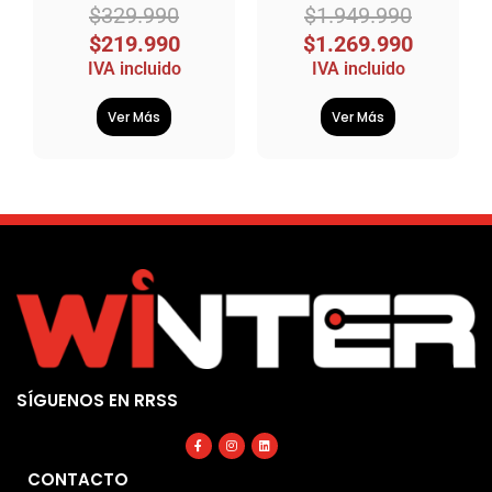
$
329.990
$
1.949.990
$
219.990
$
1.269.990
IVA incluido
IVA incluido
Ver Más
Ver Más
SÍGUENOS EN RRSS
Facebook-
Instagram
Linkedin
f
CONTACTO