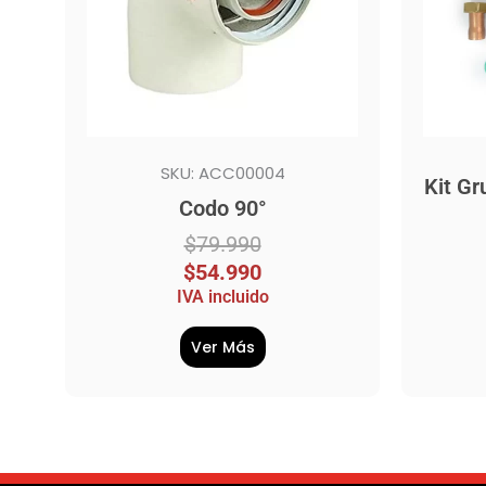
SKU: ACC00004
Kit G
Codo 90°
$
79.990
$
54.990
IVA incluido
Ver Más