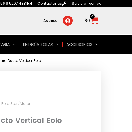
56 9 5207 4881
Contáctanos
Servicio Técnico
0
Carrito
$
0
Acceso
TARIA
ENERGÍA SOLAR
ACCESORIOS
ara Ducto Vertical Eolo
 Eolo Star/Maior
to Vertical Eolo