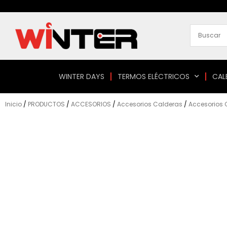
Ir
al
contenido
WINTER DAYS
TERMOS ELÉCTRICOS
CAL
Inicio
/
PRODUCTOS
/
ACCESORIOS
/
Accesorios Calderas
/
Accesorios 