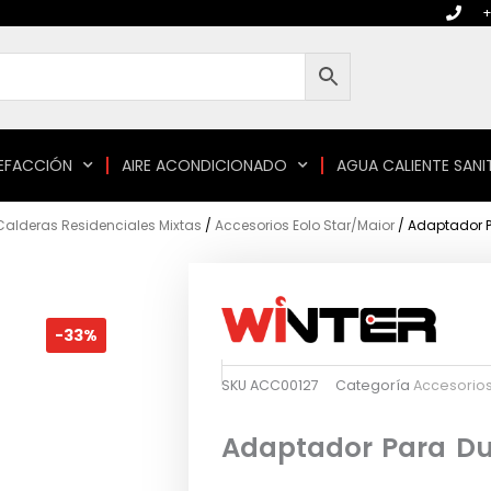
+
EFACCIÓN
AIRE ACONDICIONADO
AGUA CALIENTE SANI
Calderas Residenciales Mixtas
/
Accesorios Eolo Star/Maior
/ Adaptador P
-33%
SKU
ACC00127
Categoría
Accesorios
Adaptador Para Duc