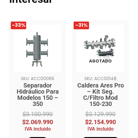
El
El
El
El
-33%
-31%
precio
precio
precio
precio
original
actual
original
actual
era:
es:
era:
es:
$3.100.990.
$2.069.990.
$3.129.990.
$2.154.990.
AGOTADO
SKU: ACC00066
SKU: ACC00148
Separador
Caldera Ares Pro
Hidráulico Para
– Kit Seg.
Modelos 150 –
C/Filtro Mod
350
150-230
$
3.100.990
$
3.129.990
$
2.069.990
$
2.154.990
IVA incluido
IVA incluido