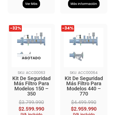
Ver Más
Más información
El
El
El
El
-32%
-34%
precio
precio
precio
precio
original
actual
original
actual
era:
es:
era:
es:
$3.799.990.
$2.599.990.
$4.499.990.
$2.959.990.
AGOTADO
SKU: ACC00063
SKU: ACC00064
Kit De Seguridad
Kit De Seguridad
Más Filtro Para
Más Filtro Para
Modelos 150 –
Modelos 440 –
350
770
$
3.799.990
$
4.499.990
$
2.599.990
$
2.959.990
IVA incluido
IVA incluido