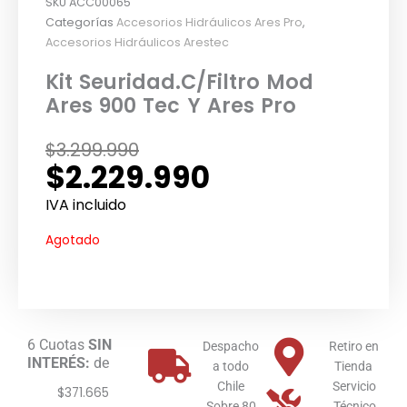
SKU
ACC00065
Categorías
Accesorios Hidráulicos Ares Pro
,
Accesorios Hidráulicos Arestec
Kit Seuridad.C/Filtro Mod
Ares 900 Tec Y Ares Pro
El
El
$
3.299.990
$
2.229.990
precio
precio
original
actual
IVA incluido
era:
es:
Agotado
$3.299.990.
$2.229.990.
6 Cuotas
SIN
Despacho
Retiro en
INTERÉS:
de
a todo
Tienda
Chile
Servicio
$371.665
Sobre 80
Técnico