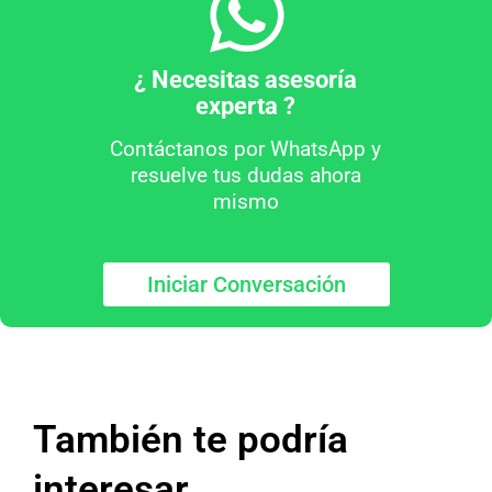
¿ Necesitas asesoría
experta ?
Contáctanos por WhatsApp y
resuelve tus dudas ahora
mismo
Iniciar Conversación
También te podría
interesar