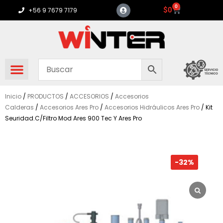
Ir
0
Carrito
$
0
+56 9 7679 7179
al
contenido
Inicio
/
PRODUCTOS
/
ACCESORIOS
/
Accesorios
Calderas
/
Accesorios Ares Pro
/
Accesorios Hidráulicos Ares Pro
/ Kit
Seuridad.C/Filtro Mod Ares 900 Tec Y Ares Pro
-32%