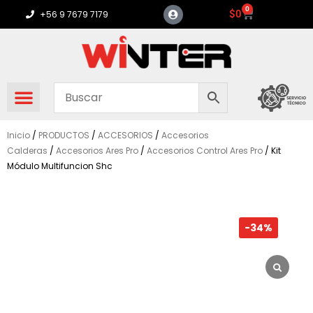
Ir
0
Carrito
$
0
+56 9 7679 7179
al
contenido
Inicio
/
PRODUCTOS
/
ACCESORIOS
/
Accesorios
Calderas
/
Accesorios Ares Pro
/
Accesorios Control Ares Pro
/ Kit
Módulo Multifuncion Shc
-34%