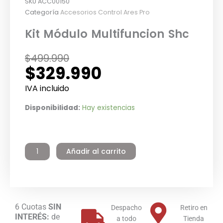
SKU
ACC00150
Categoría
Accesorios Control Ares Pro
Kit Módulo Multifuncion Shc
El
El
$
499.990
$
329.990
precio
precio
original
actual
IVA incluido
era:
es:
Kit
Disponibilidad:
Hay existencias
$499.990.
$329.990.
Módulo
Multifuncion
Shc
Añadir al carrito
cantidad
6 Cuotas
SIN
Despacho
Retiro en
INTERÉS:
de
a todo
Tienda