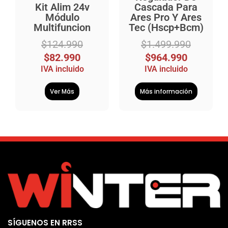
Kit Alim 24v
Cascada Para
Módulo
Ares Pro Y Ares
Multifuncion
Tec (Hscp+Bcm)
$
124.990
$
1.499.990
$
82.990
$
964.990
IVA incluido
IVA incluido
Ver Más
Más información
SÍGUENOS EN RRSS