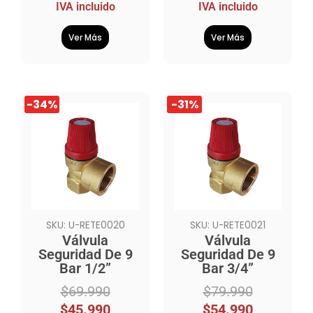
IVA incluido
IVA incluido
Ver Más
Ver Más
El
El
El
El
-34%
-31%
precio
precio
precio
precio
original
actual
original
actual
era:
es:
era:
es:
$69.990.
$45.990.
$79.990.
$54.990.
SKU: U-RETE0020
SKU: U-RETE0021
Válvula
Válvula
Seguridad De 9
Seguridad De 9
Bar 1/2”
Bar 3/4”
$
69.990
$
79.990
$
45.990
$
54.990