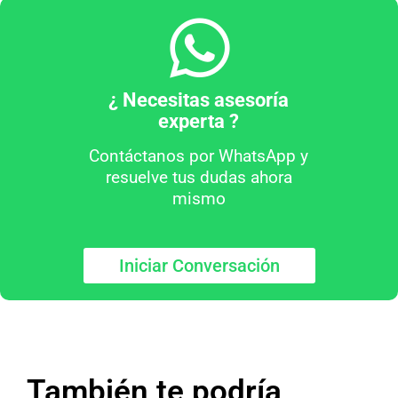
¿ Necesitas asesoría
experta ?
Contáctanos por WhatsApp y
resuelve tus dudas ahora
mismo
Iniciar Conversación
También te podría