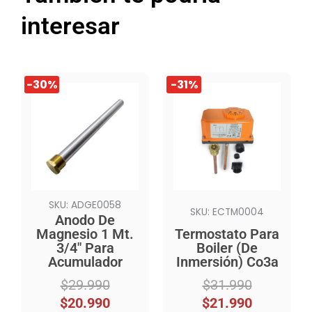
interesar
El
El
El
El
-30%
-31%
precio
precio
precio
precio
original
actual
original
actual
era:
es:
era:
es:
$29.990.
$20.990.
$31.990.
$21.990.
SKU: ADGE0058
SKU: ECTM0004
Anodo De
Magnesio 1 Mt.
Termostato Para
3/4″ Para
Boiler (De
Acumulador
Inmersión) Co3a
$
29.990
$
31.990
$
20.990
$
21.990