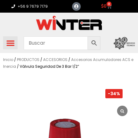
Ir
0
Carrito
$
0
+56 9 7679 7179
al
contenido
Inicio
/
PRODUCTOS
/
ACCESORIOS
/
Accesorios Acumuladores ACS e
Inercia
/ Válvula Seguridad De 3 Bar 1/2”
-34%