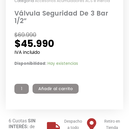
Categoría
Accesorios Acumuladores ACS e Inercia
Válvula Seguridad De 3 Bar
1/2”
El
El
$
69.990
$
45.990
precio
precio
original
actual
IVA incluido
era:
es:
Válvula
Disponibilidad:
Hay existencias
$69.990.
$45.990.
Seguridad
De
3
Añadir al carrito
Bar
1/2”
cantidad
6 Cuotas
SIN
Despacho
Retiro en
INTERÉS:
de
a todo
Tienda